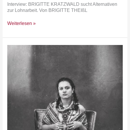
Interview: BRIGITTE KRATZWALD sucht Alternativen
zur Lohnarbeit. Von BRIGITTE THEIßL
Weiterlesen »
an.künden:
Bühnen
erobern