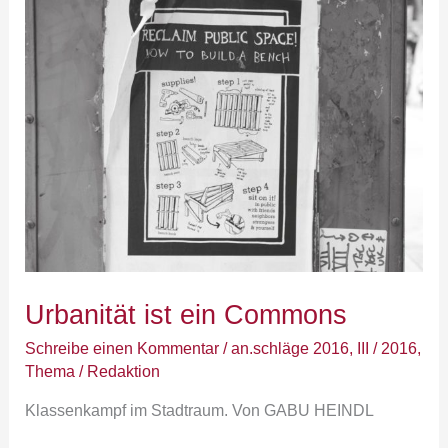
Urbanität
ist
ein
Commons
Urbanität ist ein Commons
Schreibe einen Kommentar
/
an.schläge 2016
,
III / 2016
,
Thema
/
Redaktion
Klassenkampf im Stadtraum. Von GABU HEINDL