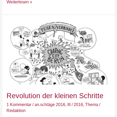
Weiterlesen »
Revolution
der
kleinen
Schritte
Revolution der kleinen Schritte
1 Kommentar
/
an.schläge 2016
,
III / 2016
,
Thema
/
Redaktion