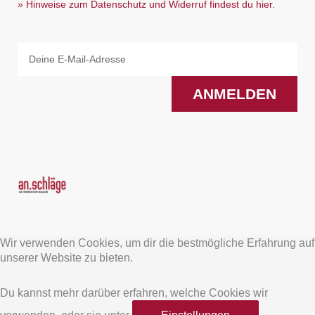
» Hinweise zum Datenschutz und Widerruf findest du hier.
Email
ANMELDEN
F
I
a
n
Wir verwenden Cookies, um dir die bestmögliche Erfahrung auf
c
s
unserer Website zu bieten.
e
t
Du kannst mehr darüber erfahren, welche Cookies wir
verwenden, oder sie unter
Einstellungen