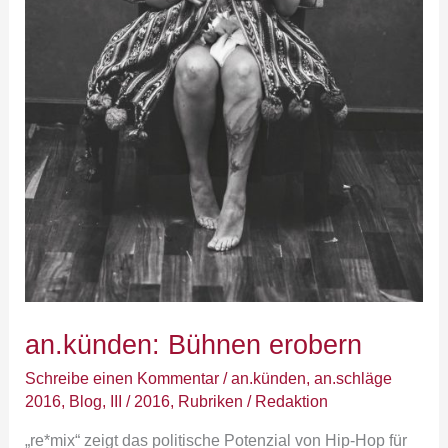
an.künden: Bühnen erobern
Schreibe einen Kommentar
/
an.künden
,
an.schläge
2016
,
Blog
,
III / 2016
,
Rubriken
/
Redaktion
„re*mix“ zeigt das politische Potenzial von Hip-Hop für