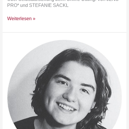
PRO* und STEFANIE SACKL
Weiterlesen »
an.sage:
Game
Over