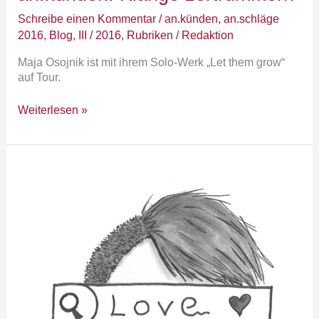
Schreibe einen Kommentar
/
an.künden
,
an.schläge
2016
,
Blog
,
III / 2016
,
Rubriken
/
Redaktion
Maja Osojnik ist mit ihrem Solo-Werk „Let them grow“
auf Tour.
Weiterlesen »
an.sprüche:
It’s
a
match!