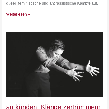
queer_feministische und antirassistische Kämpfe auf.
Weiterlesen »
an.künden:
Klänge
zertrümmern
an.künden: Klänge zertrümmern