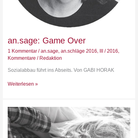
an.sage: Game Over
1 Kommentar
/
an.sage
,
an.schläge 2016
,
III / 2016
,
Kommentare
/
Redaktion
Sozialabbau führt ins Abseits. Von GABI HORAK
Weiterlesen »
an.sehen:
Liebe
in
Flanellhemden