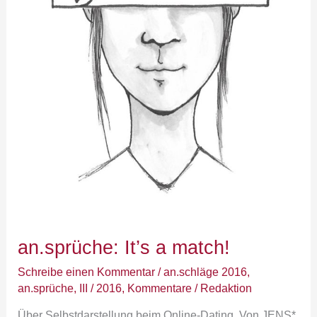
an.sprüche: It’s a match!
Schreibe einen Kommentar
/
an.schläge 2016
,
an.sprüche
,
III / 2016
,
Kommentare
/
Redaktion
Über Selbstdarstellung beim Online-Dating. Von JENS*