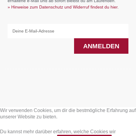
erhaltene e-Mail und ab sofort bleibst du am Laufenden.
» Hinweise zum Datenschutz und Widerruf findest du hier.
Email
ANMELDEN
F
I
a
n
Wir verwenden Cookies, um dir die bestmögliche Erfahrung auf
c
s
unserer Website zu bieten.
e
t
Du kannst mehr darüber erfahren, welche Cookies wir