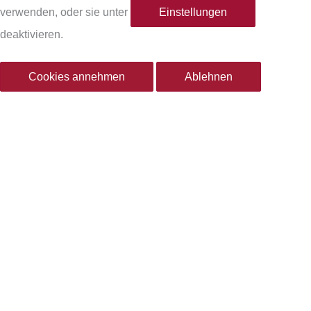
verwenden, oder sie unter
Einstellungen
b
a
deaktivieren.
o
g
Cookies annehmen
Ablehnen
o
r
k
a
-
m
f