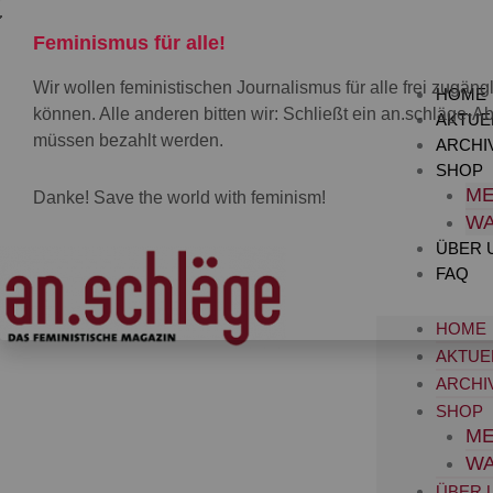
Zum
Inhalt
Feminismus für alle!
springen
Wir wollen feministischen Journalismus für alle frei zugä
HOME
können. Alle anderen bitten wir: Schließt ein an.schläge-Ab
AKTUE
müssen bezahlt werden.
ARCHI
SHOP
ME
Danke! Save the world with feminism!
W
ÜBER 
FAQ
HOME
AKTUE
ARCHI
SHOP
ME
W
ÜBER 