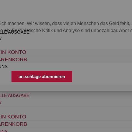
nglich machen. Wir wissen, dass vielen Menschen das Geld fehl
o ab! Feministische Kritik und Analyse sind unbezahlbar. Aber die
LLE AUSGABE
V
IN KONTO
ARENKORB
UNS
an.schläge abonnieren
LLE AUSGABE
V
IN KONTO
ARENKORB
UNS