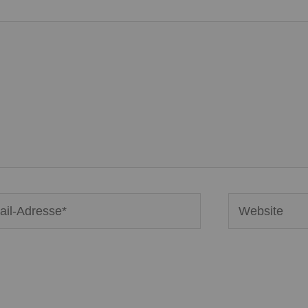
Website
se*