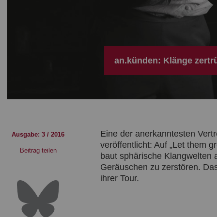
an.künden: Klänge zert
Eine der anerkanntesten Vertr
Ausgabe: 3 / 2016
veröffentlicht: Auf „Let them
Beitrag teilen
baut sphärische Klangwelten 
Geräuschen zu zerstören. Dass 
ihrer Tour.