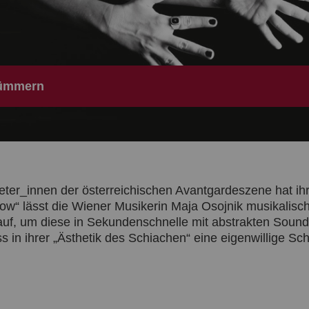
rümmern
eter_innen der österreichischen Avantgardeszene hat ih
 grow“ lässt die Wiener Musikerin Maja Osojnik musikali
auf, um diese in Sekundenschnelle mit abstrakten Soun
in ihrer „Ästhetik des Schiachen“ eine eigenwillige Schö