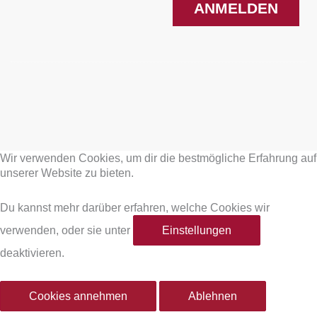
ANMELDEN
F
I
a
n
Wir verwenden Cookies, um dir die bestmögliche Erfahrung auf
c
s
unserer Website zu bieten.
e
t
Du kannst mehr darüber erfahren, welche Cookies wir
verwenden, oder sie unter
Einstellungen
b
a
deaktivieren.
o
g
Cookies annehmen
Ablehnen