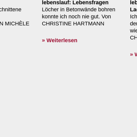
lebenslauf: Lebensfragen
le
hnittene
Löcher in Betonwände bohren
La
konnte ich noch nie gut. Von
Ic
VON MICHÈLE
CHRISTINE HARTMANN
de
wi
CH
» Weiterlesen
» 