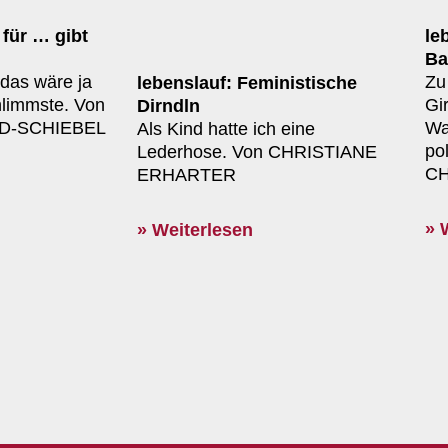
 für … gibt
le
Ba
 das wäre ja
Zu 
lebenslauf: Feministische
hlimmste. Von
Gi
Dirndln
D-SCHIEBEL
Wa
Als Kind hatte ich eine
po
Lederhose. Von CHRISTIANE
CH
ERHARTER
» 
» Weiterlesen