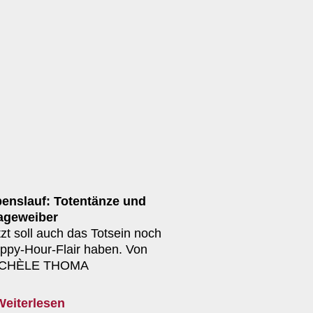
benslauf: Totentänze und
ageweiber
tzt soll auch das Totsein noch
ppy-Hour-Flair haben. Von
CHÈLE THOMA
Weiterlesen