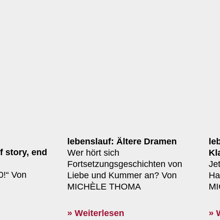
lebenslauf: Ältere Dramen
le
f story, end
Wer hört sich
Kl
Fortsetzungsgeschichten von
Je
0!“ Von
Liebe und Kummer an? Von
Ha
MICHÈLE THOMA
MI
» Weiterlesen
» 