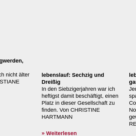
igwerden,
h nicht älter
lebenslauf: Sechzig und
le
ISTIANE
Dreißig
ga
In den Siebzigerjahren war ich
Je
heftigst damit beschäftigt, einen
sp
Platz in dieser Gesellschaft zu
Co
finden. Von CHRISTINE
No
HARTMANN
ge
RE
» Weiterlesen