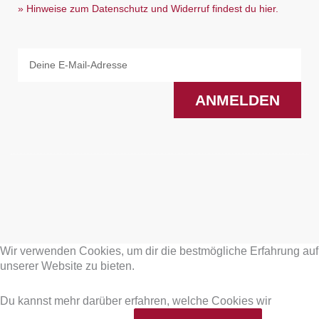
» Hinweise zum Datenschutz und Widerruf findest du hier.
Email
ANMELDEN
F
I
a
n
Wir verwenden Cookies, um dir die bestmögliche Erfahrung auf
c
s
unserer Website zu bieten.
e
t
Du kannst mehr darüber erfahren, welche Cookies wir