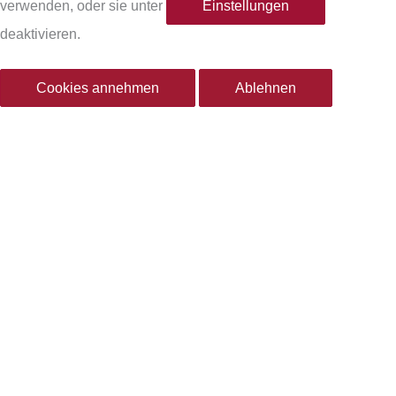
verwenden, oder sie unter
Einstellungen
b
a
deaktivieren.
o
g
Cookies annehmen
Ablehnen
o
r
k
a
-
m
f