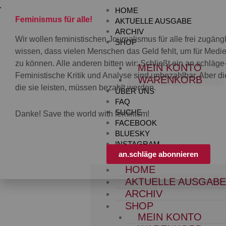
Zum
HOME
Inhalt
Feminismus für alle!
AKTUELLE AUSGABE
springen
ARCHIV
Wir wollen feministischen Journalismus für alle frei zugän
SHOP
wissen, dass vielen Menschen das Geld fehlt, um für Med
zu können. Alle anderen bitten wir: Schließt ein an.schläg
MEIN KONTO
Feministische Kritik und Analyse sind unbezahlbar. Aber die
WARENKORB
die sie leisten, müssen bezahlt werden.
ÜBER UNS
FAQ
SUCHE
Danke! Save the world with feminism!
FACEBOOK
BLUESKY
INSTAGRAM
an.schläge abonnieren
HOME
AKTUELLE AUSGAB
ARCHIV
SHOP
MEIN KONTO