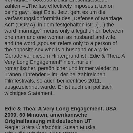
zahlen – „The law effectively imposes a tax on
being gay“, sagt Edie. Jetzt geht es um die
Verfassungskonformität des „Defense of Marriage
Act“ (DOMA), in dem festgehalten ist: „(…) the
word ‚marriage‘ means only a legal union between
one man and one woman as husband and wife,
and the word ‚spouse‘ refers only to a person of
the opposite sex who is a husband or a wife.“
Gerade vor diesem Hintergrund ist „Edie & Thea: A
Very Long Engagement“ nicht nur ein
romantischer, persönlicher und immer wieder zu
Tränen rührender Film, der bei zahlreichen
Filmfestivals, so auch bei identities 2011,
ausgezeichnet wurde. Er ist auch ein politisch
wichtiges Statement.
Edie & Thea: A Very Long Engagement. USA
2009, 60 Minuten, amerikanische
Originalfassung mit deutschen UT
Regie: Gréta Ólafsdóttir, Susan Muska