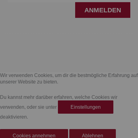
ANMELDEN
F
I
a
n
Wir verwenden Cookies, um dir die bestmögliche Erfahrung auf
c
s
unserer Website zu bieten.
e
t
Du kannst mehr darüber erfahren, welche Cookies wir
verwenden, oder sie unter
Einstellungen
b
a
deaktivieren.
o
g
Cookies annehmen
Ablehnen