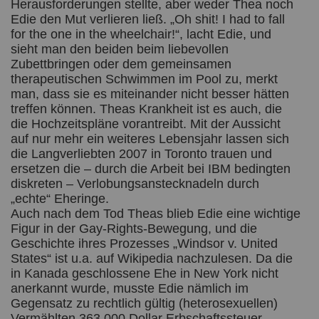
Herausforderungen stellte, aber weder Thea noch
Edie den Mut verlieren ließ. „Oh shit! I had to fall
for the one in the wheelchair!“, lacht Edie, und
sieht man den beiden beim liebevollen
Zubettbringen oder dem gemeinsamen
therapeutischen Schwimmen im Pool zu, merkt
man, dass sie es miteinander nicht besser hätten
treffen können. Theas Krankheit ist es auch, die
die Hochzeitspläne vorantreibt. Mit der Aussicht
auf nur mehr ein weiteres Lebensjahr lassen sich
die Langverliebten 2007 in Toronto trauen und
ersetzen die – durch die Arbeit bei IBM bedingten
diskreten – Verlobungsanstecknadeln durch
„echte“ Eheringe.
Auch nach dem Tod Theas blieb Edie eine wichtige
Figur in der Gay-Rights-Bewegung, und die
Geschichte ihres Prozesses „Windsor v. United
States“ ist u.a. auf Wikipedia nachzulesen. Da die
in Kanada geschlossene Ehe in New York nicht
anerkannt wurde, musste Edie nämlich im
Gegensatz zu rechtlich gültig (heterosexuellen)
Vermählten 363.000 Dollar Erbschaftssteuer