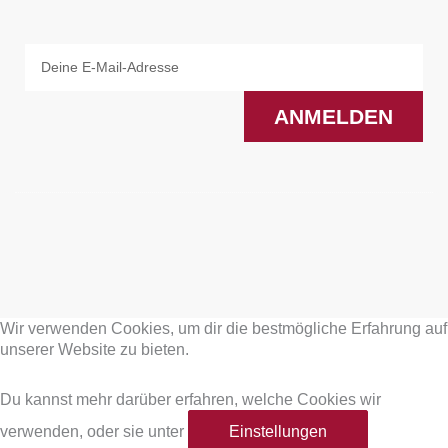
Email
ANMELDEN
F
I
a
n
Wir verwenden Cookies, um dir die bestmögliche Erfahrung auf
c
s
unserer Website zu bieten.
e
t
Du kannst mehr darüber erfahren, welche Cookies wir
verwenden, oder sie unter
Einstellungen