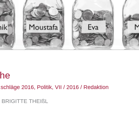
che
.schläge 2016
,
Politik
,
VII / 2016
/
Redaktion
on BRIGITTE THEIßL