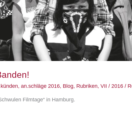
Banden!
.künden
,
an.schläge 2016
,
Blog
,
Rubriken
,
VII / 2016
/
R
Schwulen Filmtage“ in Hamburg.