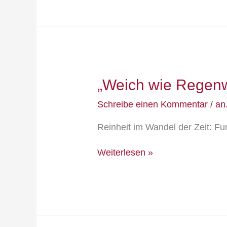
„Weich
„Weich wie Regen
wie
Regenwasser“
Schreibe einen Kommentar
/
an
Reinheit im Wandel der Zeit: F
Weiterlesen »