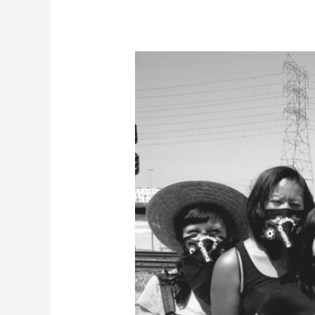
an.künden:
Bildet
Banden!