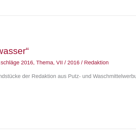
wasser“
.schläge 2016
,
Thema
,
VII / 2016
/
Redaktion
undstücke der Redaktion aus Putz- und Waschmittelwerb