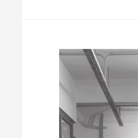
an.künden:
Schmökern
&
Vernetzen