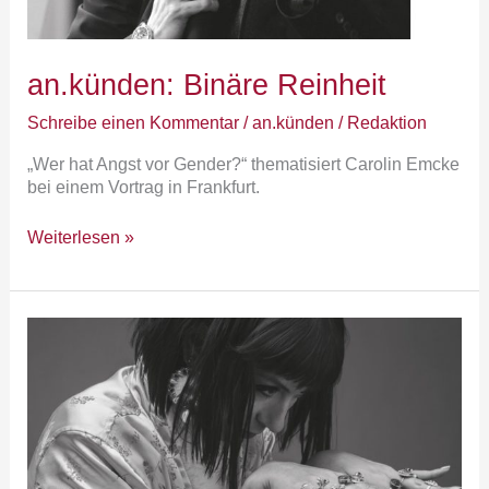
an.künden: Binäre Reinheit
Schreibe einen Kommentar
/
an.künden
/
Redaktion
„Wer hat Angst vor Gender?“ thematisiert Carolin Emcke
bei einem Vortrag in Frankfurt.
Weiterlesen »
an.künden:
Queere
Bühne