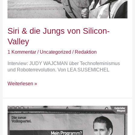
Siri & die Jungs von Silicon-
Valley
1 Kommentar
/
Uncategorized
/
Redaktion
Interview: JUDY WAJCMAN über Technofeminismus
und Roboterrevolution. Von LEA SUSEMICHEL
Weiterlesen »
Starke
Männer
will
das
Land