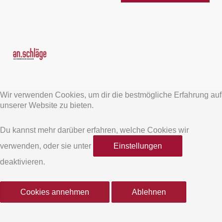
F
I
a
n
Wir verwenden Cookies, um dir die bestmögliche Erfahrung auf
c
s
unserer Website zu bieten.
e
t
Du kannst mehr darüber erfahren, welche Cookies wir
verwenden, oder sie unter
Einstellungen
b
a
deaktivieren.
o
g
Cookies annehmen
Ablehnen
o
r