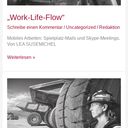
„Work-Life-Flow“
Schreibe einen Kommentar
/
Uncategorized
/
Redaktion
Mobiles Arbeiten: Spielplatz-Mails und Skype-Meetings.
Von LEA SUSEMICHEL
Weiterlesen »
Siri
&
die
Jungs
von
Silicon-
Valley