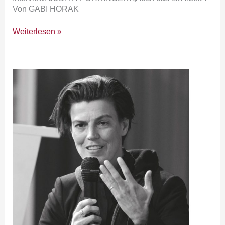
Von GABI HORAK
Weiterlesen »
an.künden:
Binäre
Reinheit