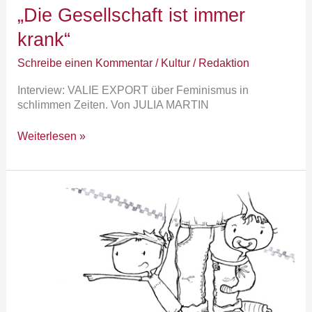
„Die Gesellschaft ist immer
krank“
Schreibe einen Kommentar
/
Kultur
/
Redaktion
Interview: VALIE EXPORT über Feminismus in
schlimmen Zeiten. Von JULIA MARTIN
Weiterlesen »
heimspiel:
Drei
Eltern
ist
eine_r
zu
viel!