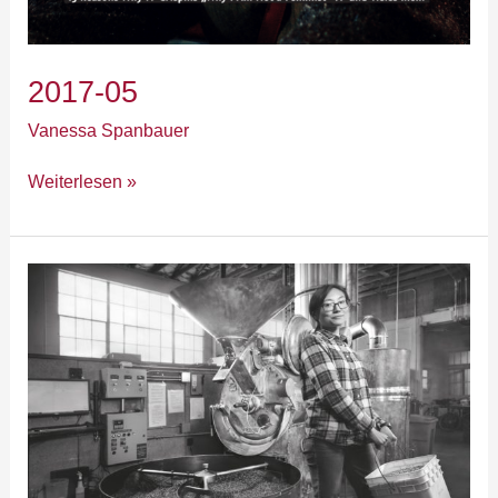
2017-05
Vanessa Spanbauer
Weiterlesen »
„Work-
Life-
Flow“