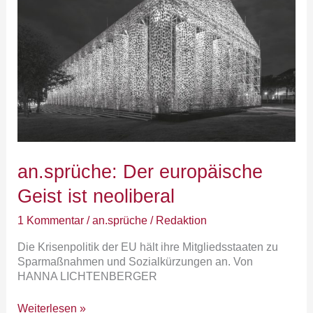
Geist
ist
neoliberal
an.sprüche: Der europäische
Geist ist neoliberal
1 Kommentar
/
an.sprüche
/
Redaktion
Die Krisenpolitik der EU hält ihre Mitgliedsstaaten zu
Sparmaßnahmen und Sozialkürzungen an. Von
HANNA LICHTENBERGER
Weiterlesen »