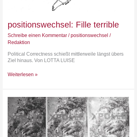
positionswechsel: Fille terrible
Schreibe einen Kommentar
/
positionswechsel
/
Redaktion
Political Correctness schießt mittlerweile längst übers
Ziel hinaus. Von LOTTA LUISE
Weiterlesen »
„Die
Gesellschaft
ist
immer
krank“