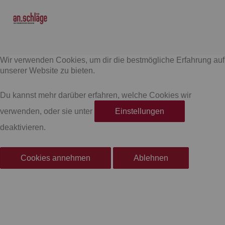
F
I
a
n
Wir verwenden Cookies, um dir die bestmögliche Erfahrung auf
c
s
unserer Website zu bieten.
e
t
Du kannst mehr darüber erfahren, welche Cookies wir
verwenden, oder sie unter
Einstellungen
b
a
deaktivieren.
o
g
Cookies annehmen
Ablehnen
o
r
k
a
-
m