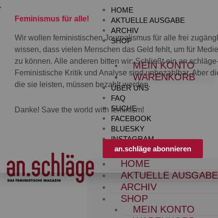
Zum
HOME
Inhalt
Feminismus für alle!
AKTUELLE AUSGABE
springen
ARCHIV
Wir wollen feministischen Journalismus für alle frei zugän
SHOP
wissen, dass vielen Menschen das Geld fehlt, um für Med
zu können. Alle anderen bitten wir: Schließt ein an.schläg
MEIN KONTO
Feministische Kritik und Analyse sind unbezahlbar. Aber die
WARENKORB
die sie leisten, müssen bezahlt werden.
ÜBER UNS
FAQ
SUCHE
Danke! Save the world with feminism!
FACEBOOK
BLUESKY
INSTAGRAM
an.schläge abonnieren
HOME
AKTUELLE AUSGAB
ARCHIV
SHOP
MEIN KONTO