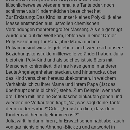
fälschlicherweise wieder einmal als Tante oder, noch
schlimmer, als Kindermädchen bezeichnet hat.
Zur Erklärung: Das Kind ist unser kleines Polykül (kleine
Masse entstanden aus lustvollen chemischen
Verbindungen mehrerer großer Massen). Als sie gezeugt
wurde und auf die Welt kam, lebten wir in einer Dreier-
Poly-Beziehung: Ihr Papa, ihre Mama und ich.
Polyamor sind wir alle geblieben, auch wenn sich unsere
Beziehungskonstrukte mittlerweile verändert haben. Julia
bleibt ein Poly-Kind und als solches ist sie öfters mit
Menschen konfrontiert, die ihre Nase gerne in anderer
Leute Angelegenheiten stecken, und hinterrücks, über
das Kind versuchen herauszubekommen, in welchem
Verhältnis ich zu ihrer Mama und ihrem Papa („ist das
überhaupt der leibliche?“) stehe. Zum Beispiel wenn wir
drei Eltern mit ihr eine Schultasche einkaufen gehen und
wieder eine Verkäuferin fragt: „Na, was sagt deine Tante
denn zu der Farbe?“ Oder: „Freust du dich, dass dein
Kindermädchen mitgekommen ist?“
Julia wirft ihr dann ihren „Ihr Erwachsenen habt aber auch
von gar nichts eine Ahnung“-Blick zu und antwortet in