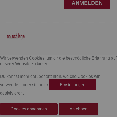
ANMELDEN
F
I
a
n
Wir verwenden Cookies, um dir die bestmögliche Erfahrung auf
c
s
unserer Website zu bieten.
e
t
Du kannst mehr darüber erfahren, welche Cookies wir
verwenden, oder sie unter
Einstellungen
b
a
deaktivieren.
o
g
Cookies annehmen
Ablehnen