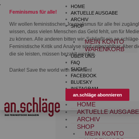
Zum
HOME
Inhalt
Feminismus für alle!
AKTUELLE AUSGABE
springen
ARCHIV
Wir wollen feministischen Journalismus für alle frei zugän
SHOP
wissen, dass vielen Menschen das Geld fehlt, um für Med
zu können. Alle anderen bitten wir: Schließt ein an.schläg
MEIN KONTO
Feministische Kritik und Analyse sind unbezahlbar. Aber die
WARENKORB
die sie leisten, müssen bezahlt werden.
ÜBER UNS
FAQ
SUCHE
Danke! Save the world with feminism!
FACEBOOK
BLUESKY
INSTAGRAM
an.schläge abonnieren
HOME
AKTUELLE AUSGAB
ARCHIV
SHOP
MEIN KONTO