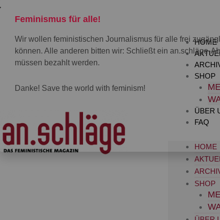
Zum
Inhalt
Feminismus für alle!
springen
Wir wollen feministischen Journalismus für alle frei zugä
HOME
können. Alle anderen bitten wir: Schließt ein an.schläge-Ab
AKTUE
müssen bezahlt werden.
ARCHI
SHOP
ME
Danke! Save the world with feminism!
W
ÜBER 
FAQ
HOME
AKTUE
ARCHI
SHOP
ME
W
ÜBER 