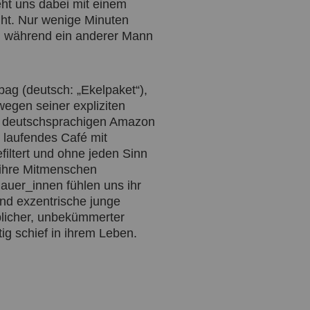
eht uns dabei mit einem
üht. Nur wenige Minuten
t, während ein anderer Mann
abag (deutsch: „Ekelpaket“),
wegen seiner expliziten
im deutschsprachigen Amazon
t laufendes Café mit
filtert und ohne jeden Sinn
r ihre Mitmenschen
auer_innen fühlen uns ihr
und exzentrische junge
iblicher, unbekümmerter
ig schief in ihrem Leben.