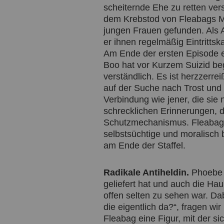
scheiternde Ehe zu retten ver
dem Krebstod von Fleabags Mut
jungen Frauen gefunden. Als A
er ihnen regelmäßig Eintrittsk
Am Ende der ersten Episode e
Boo hat vor Kurzem Suizid beg
verständlich. Es ist herzzerr
auf der Suche nach Trost und
Verbindung wie jener, die sie
schrecklichen Erinnerungen, d
Schutzmechanismus. Fleabag s
selbstsüchtige und moralisch b
am Ende der Staffel.
Radikale Antiheldin.
Phoebe W
geliefert hat und auch die Haup
offen selten zu sehen war. Da
die eigentlich da?“, fragen wir
Fleabag eine Figur, mit der si