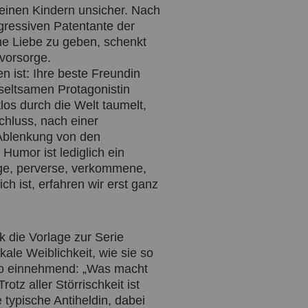
seinen Kindern unsicher. Nach
gressiven Patentante der
che Liebe zu geben, schenkt
svorsorge.
 ist: Ihre beste Freundin
seltsamen Protagonistin
los durch die Welt taumelt,
hluss, nach einer
 Ablenkung von den
Humor ist lediglich ein
ige, perverse, verkommene,
ch ist, erfahren wir erst ganz
 die Vorlage zur Serie
kale Weiblichkeit, wie sie so
t so einnehmend: „Was macht
otz aller Störrischkeit ist
 typische Antiheldin, dabei