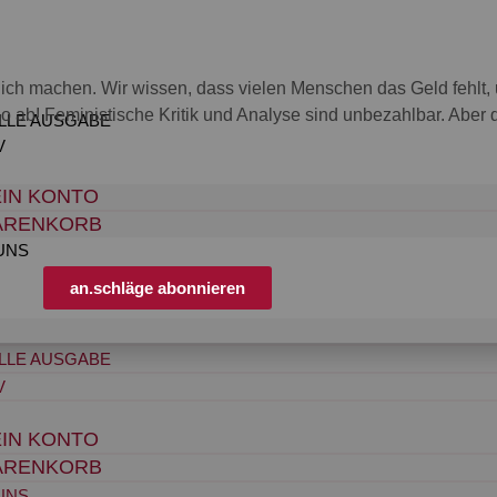
nglich machen. Wir wissen, dass vielen Menschen das Geld fehl
o ab! Feministische Kritik und Analyse sind unbezahlbar. Aber die
LLE AUSGABE
V
IN KONTO
ARENKORB
UNS
an.schläge abonnieren
LLE AUSGABE
V
IN KONTO
ARENKORB
UNS