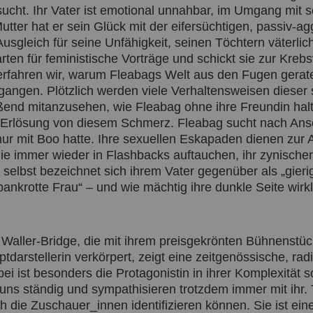
sucht. Ihr Vater ist emotional unnahbar, im Umgang mit 
ter hat er sein Glück mit der eifersüchtigen, passiv-ag
usgleich für seine Unfähigkeit, seinen Töchtern väterli
arten für feministische Vorträge und schickt sie zur Kreb
rfahren wir, warum Fleabags Welt aus den Fugen geraten
angen. Plötzlich werden viele Verhaltensweisen dieser 
eißend mitanzusehen, wie Fleabag ohne ihre Freundin halt
 Erlösung von diesem Schmerz. Fleabag sucht nach Ansc
 nur mit Boo hatte. Ihre sexuellen Eskapaden dienen zur
ie immer wieder in Flashbacks auftauchen, ihr zynischer 
elbst bezeichnet sich ihrem Vater gegenüber als „gier
ankrotte Frau“ – und wie mächtig ihre dunkle Seite wirkli
aller-Bridge, die mit ihrem preisgekrönten Bühnenstück
tdarstellerin verkörpert, zeigt eine zeitgenössische, radi
bei ist besonders die Protagonistin in ihrer Komplexitä
 uns ständig und sympathisieren trotzdem immer mit ihr. Tr
ch die Zuschauer_innen identifizieren können. Sie ist eine