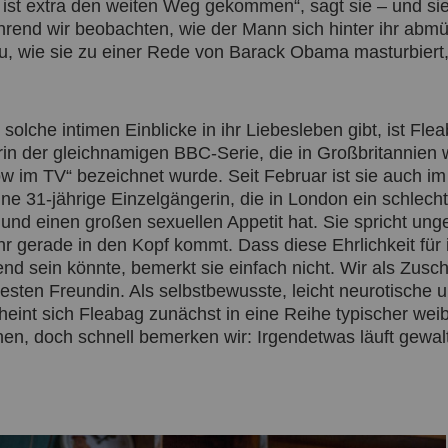
 ist extra den weiten Weg gekommen“, sagt sie – und si
hrend wir beobachten, wie der Mann sich hinter ihr abm
 zu, wie sie zu einer Rede von Barack Obama masturbier
solche intimen Einblicke in ihr Liebesleben gibt, ist Fle
in der gleichnamigen BBC-Serie, die in Großbritannien 
w im TV“ bezeichnet wurde. Seit Februar ist sie auch 
ine 31-jährige Einzelgängerin, die in London ein schlech
nd einen großen sexuellen Appetit hat. Sie spricht unge
 ihr gerade in den Kopf kommt. Dass diese Ehrlichkeit fü
d sein könnte, bemerkt sie einfach nicht. Wir als Zusch
sten Freundin. Als selbstbewusste, leicht neurotische 
cheint sich Fleabag zunächst in eine Reihe typischer we
en, doch schnell bemerken wir: Irgendetwas läuft gewalt