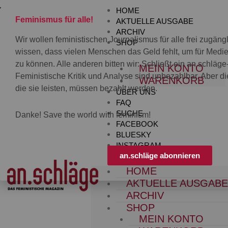
Zum
HOME
Inhalt
Feminismus für alle!
AKTUELLE AUSGABE
springen
ARCHIV
Wir wollen feministischen Journalismus für alle frei zugän
SHOP
wissen, dass vielen Menschen das Geld fehlt, um für Med
zu können. Alle anderen bitten wir: Schließt ein an.schläg
MEIN KONTO
Feministische Kritik und Analyse sind unbezahlbar. Aber die
WARENKORB
die sie leisten, müssen bezahlt werden.
ÜBER UNS
FAQ
SUCHE
Danke! Save the world with feminism!
FACEBOOK
BLUESKY
INSTAGRAM
an.schläge abonnieren
HOME
AKTUELLE AUSGAB
ARCHIV
SHOP
MEIN KONTO