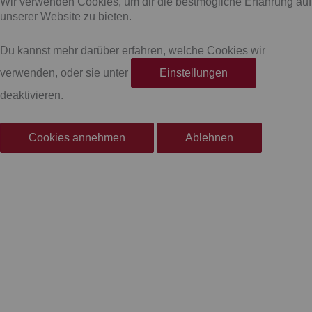
Wir verwenden Cookies, um dir die bestmögliche Erfahrung auf
c
s
unserer Website zu bieten.
e
t
Du kannst mehr darüber erfahren, welche Cookies wir
verwenden, oder sie unter
Einstellungen
b
a
deaktivieren.
o
g
Cookies annehmen
Ablehnen
o
r
k
a
-
m
f