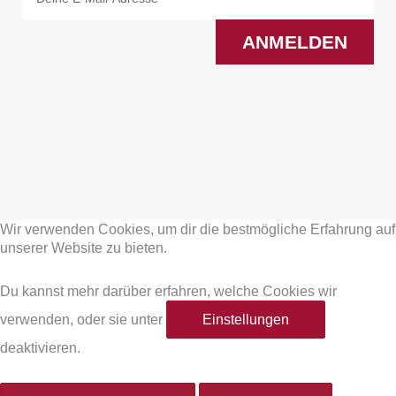
ANMELDEN
F
I
a
n
Wir verwenden Cookies, um dir die bestmögliche Erfahrung auf
c
s
unserer Website zu bieten.
e
t
Du kannst mehr darüber erfahren, welche Cookies wir
verwenden, oder sie unter
Einstellungen
b
a
deaktivieren.
o
g