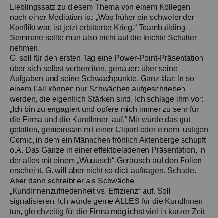
Lieblingssatz zu diesem Thema von einem Kollegen
nach einer Mediation ist: „Was früher ein schwelender
Konflikt war, ist jetzt erbitterter Krieg.“ Teambuilding-
Seminare sollte man also nicht auf die leichte Schulter
nehmen.
G. soll für den ersten Tag eine Power-Point-Präsentation
über sich selbst vorbereiten, genauer: über seine
Aufgaben und seine Schwachpunkte. Ganz klar: In so
einem Fall können nur Schwächen aufgeschrieben
werden, die eigentlich Stärken sind. Ich schlage ihm vor:
„Ich bin zu engagiert und opfere mich immer zu sehr für
die Firma und die KundInnen auf.“ Mir würde das gut
gefallen, gemeinsam mit einer Clipart oder einem lustigen
Comic, in dem ein Männchen fröhlich Aktenberge schupft
o.Ä. Das Ganze in einer effektbeladenen Präsentation, in
der alles mit einem „Wuuusch“-Geräusch auf den Folien
erscheint. G. will aber nicht so dick auftragen. Schade.
Aber dann schreibt er als Schwäche
„KundInnenzufriedenheit vs. Effizienz“ auf. Soll
signalisieren: Ich würde gerne ALLES für die KundInnen
tun, gleichzeitig für die Firma möglichst viel in kurzer Zeit