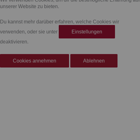
c
s
unserer Website zu bieten.
e
t
Du kannst mehr darüber erfahren, welche Cookies wir
verwenden, oder sie unter
Einstellungen
b
a
deaktivieren.
o
g
Cookies annehmen
Ablehnen
o
r
k
a
-
m
f