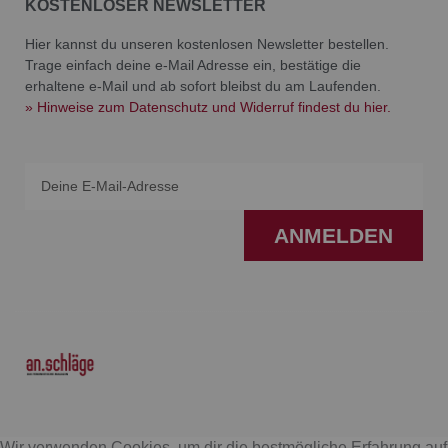
KOSTENLOSER NEWSLETTER
Hier kannst du unseren kostenlosen Newsletter bestellen.
Trage einfach deine e-Mail Adresse ein, bestätige die
erhaltene e-Mail und ab sofort bleibst du am Laufenden.
» Hinweise zum Datenschutz und Widerruf findest du hier.
Email
ANMELDEN
F
I
a
n
Wir verwenden Cookies, um dir die bestmögliche Erfahrung auf