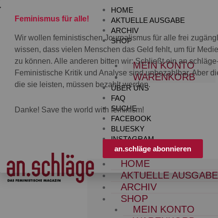
Zum
HOME
Inhalt
Feminismus für alle!
AKTUELLE AUSGABE
springen
ARCHIV
Wir wollen feministischen Journalismus für alle frei zugän
SHOP
wissen, dass vielen Menschen das Geld fehlt, um für Med
zu können. Alle anderen bitten wir: Schließt ein an.schläg
MEIN KONTO
Feministische Kritik und Analyse sind unbezahlbar. Aber die
WARENKORB
die sie leisten, müssen bezahlt werden.
ÜBER UNS
FAQ
SUCHE
Danke! Save the world with feminism!
FACEBOOK
BLUESKY
INSTAGRAM
an.schläge abonnieren
HOME
AKTUELLE AUSGAB
ARCHIV
SHOP
MEIN KONTO