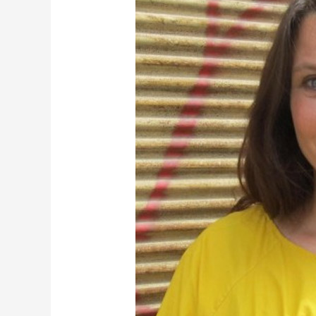
an
Unbill“