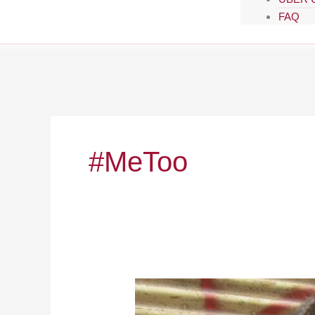
FAQ
#MeToo
„Ein
Mindestmaß