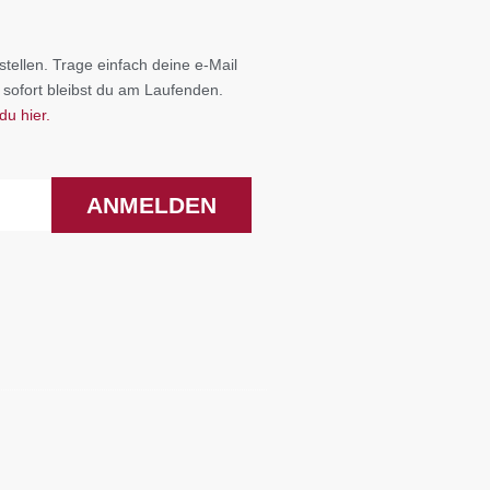
tellen. Trage einfach deine e-Mail
 sofort bleibst du am Laufenden.
du hier.
ANMELDEN
F
I