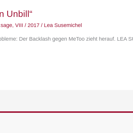
 Unbill“
.sage
,
VIII / 2017
/
Lea Susemichel
probleme: Der Backlash gegen MeToo zieht herauf. LE