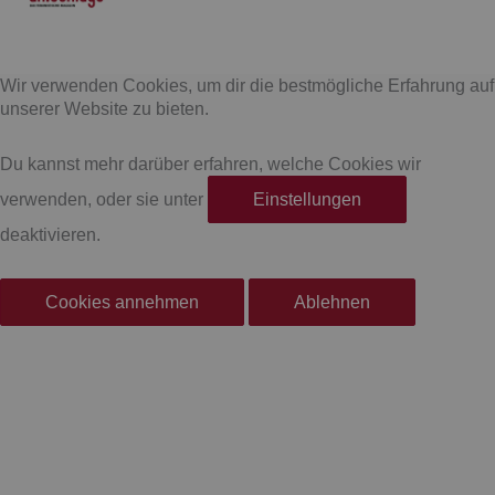
F
I
a
n
Wir verwenden Cookies, um dir die bestmögliche Erfahrung auf
c
s
unserer Website zu bieten.
e
t
Du kannst mehr darüber erfahren, welche Cookies wir
verwenden, oder sie unter
Einstellungen
b
a
deaktivieren.
o
g
Cookies annehmen
Ablehnen
o
r
k
a
-
m