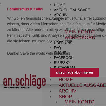
Zum
HOME
Inhalt
Feminismus für alle!
AKTUELLE AUSGABE
springen
ARCHIV
Wir wollen feministischen Journalismus für alle frei zugän
SHOP
wissen, dass vielen Menschen das Geld fehlt, um für Med
zu können. Alle anderen bitten wir: Schließt ein an.schläg
MEIN KONTO
Feministische Kritik und Analyse sind unbezahlbar. Aber die
WARENKORB
die sie leisten, müssen bezahlt werden.
ÜBER UNS
FAQ
SUCHE
Danke! Save the world with feminism!
FACEBOOK
BLUESKY
INSTAGRAM
an.schläge abonnieren
HOME
AKTUELLE AUSGAB
ARCHIV
SHOP
MEIN KONTO