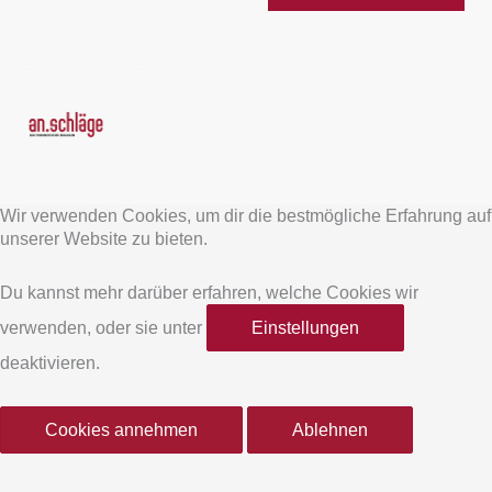
F
I
a
n
Wir verwenden Cookies, um dir die bestmögliche Erfahrung auf
c
s
unserer Website zu bieten.
e
t
Du kannst mehr darüber erfahren, welche Cookies wir
verwenden, oder sie unter
Einstellungen
b
a
deaktivieren.
o
g
Cookies annehmen
Ablehnen
o
r