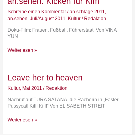
an.sehen: Kicken für Kim
Kicken
für
Schreibe einen Kommentar
/
an.schläge 2011
,
Kim
an.sehen
,
Juli/August 2011
,
Kultur
/
Redaktion
Doku-Film: Frauen, Fußball, Führerstaat. Von VINA
YUN
Weiterlesen »
Leave
Leave her to heaven
her
to
Kultur
,
Mai 2011
/
Redaktion
heaven
Nachruf auf TURA SATANA, die Rächerin in „Faster,
Pussycat! Kill! Kill!“ Von ELISABETH STREIT
Weiterlesen »