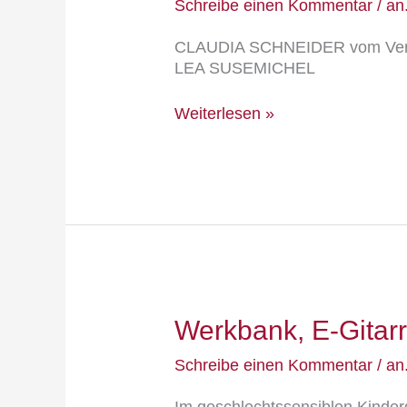
Hilfslehrerinnen
Schreibe einen Kommentar
/
an
CLAUDIA SCHNEIDER vom Verein 
LEA SUSEMICHEL
Weiterlesen »
Werkbank,
Werkbank, E-Gitarr
E-
Gitarre
Schreibe einen Kommentar
/
an
und
rote
Im geschlechtssensiblen Kinde