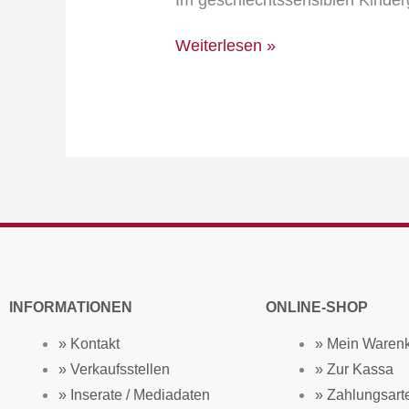
Nägel
Weiterlesen »
INFORMATIONEN
ONLINE-SHOP
» Kontakt
» Mein Waren
» Verkaufsstellen
» Zur Kassa
» Inserate / Mediadaten
» Zahlungsart