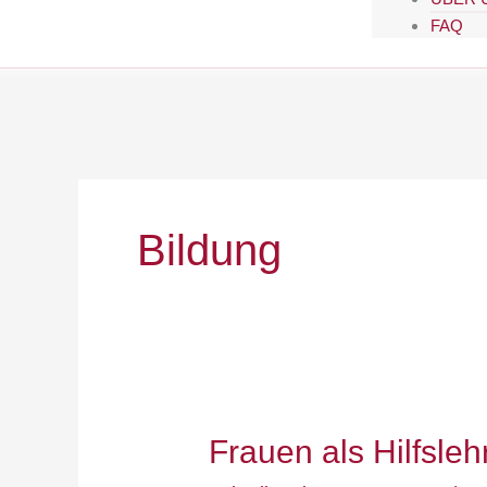
FAQ
Bildung
Frauen
Frauen als Hilfsleh
als