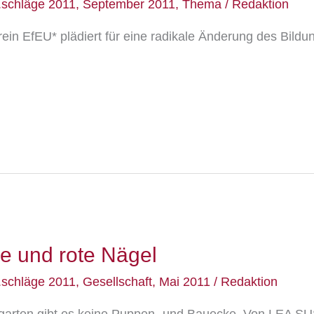
.schläge 2011
,
September 2011
,
Thema
/
Redaktion
EfEU* plädiert für eine radikale Änderung des Bildun
e und rote Nägel
.schläge 2011
,
Gesellschaft
,
Mai 2011
/
Redaktion
rgarten gibt es keine Puppen- und Bauecke. Von LEA