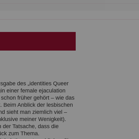
f
c
a
r
t
usgabe des „identities Queer
in einer female ejaculation
 schon früher gehört – wie das
. Beim Anblick der lesbischen
d sieht man ziemlich viel –
nklusive meiner Wenigkeit).
n der Tatsache, dass die
rück zum Thema.