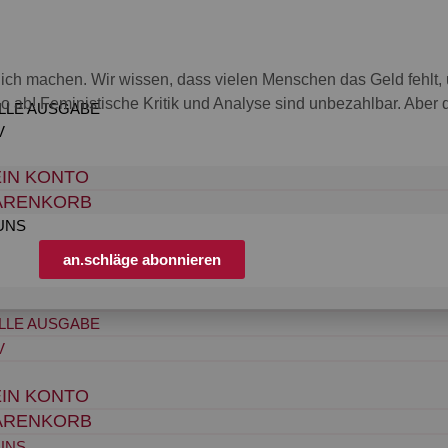
nglich machen. Wir wissen, dass vielen Menschen das Geld fehl
o ab! Feministische Kritik und Analyse sind unbezahlbar. Aber die
LLE AUSGABE
V
IN KONTO
ARENKORB
UNS
an.schläge abonnieren
LLE AUSGABE
V
IN KONTO
ARENKORB
UNS