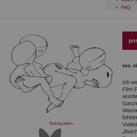
FAQ
po
sex. e
Ich w
Film F
wurde
Ganze
Wasser
fühlte
Beitrag teilen
Viell
„Butc