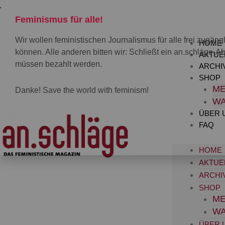
Zum
Inhalt
Feminismus für alle!
springen
Wir wollen feministischen Journalismus für alle frei zugä
HOME
können. Alle anderen bitten wir: Schließt ein an.schläge-Ab
AKTUE
müssen bezahlt werden.
ARCHI
SHOP
ME
Danke! Save the world with feminism!
W
ÜBER 
FAQ
HOME
AKTUE
ARCHI
SHOP
ME
W
ÜBER 