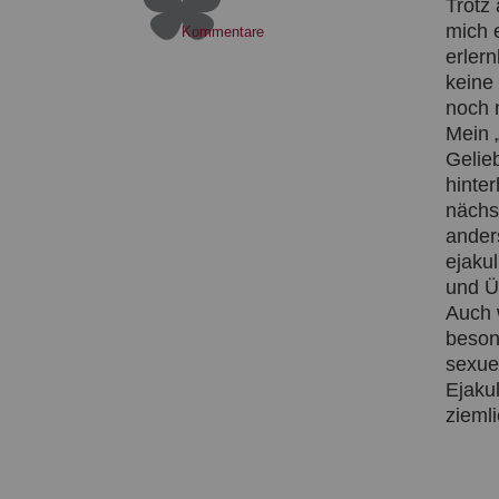
Trotz 
mich 
Kommentare
erler
keine
noch 
Mein 
Gelie
hinte
nächs
anders
ejakul
und Ü
Auch 
beson
sexue
Ejaku
ziemli