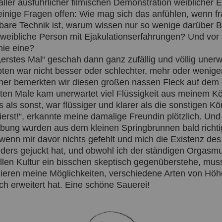
aller ausführlicher filmischen Demonstration weiblicher E
einige Fragen offen: Wie mag sich das anfühlen, wenn f
nbare Technik ist, warum wissen nur so wenige darüber
 weibliche Person mit Ejakulationserfahrungen? Und vor 
nie eine?
„erstes Mal“ geschah dann ganz zufällig und völlig unerw
bten war nicht besser oder schlechter, mehr oder wenige
rher bemerkten wir diesen großen nassen Fleck auf dem 
ten Male kam unerwartet viel Flüssigkeit aus meinem K
 als sonst, war flüssiger und klarer als die sonstigen K
ierst!“, erkannte meine damalige Freundin plötzlich. Und
bung wurden aus dem kleinen Springbrunnen bald richti
wenn mir davor nichts gefehlt und mich die Existenz de
ders gejuckt hat, und obwohl ich der ständigen Orgasmus
llen Kultur ein bisschen skeptisch gegenüberstehe, mus
lieren meine Möglichkeiten, verschiedene Arten von Hö
ch erweitert hat. Eine schöne Sauerei!