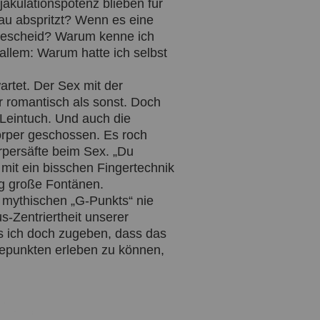
jakulationspotenz blieben für
rau abspritzt? Wenn es eine
 Bescheid? Warum kenne ich
allem: Warum hatte ich selbst
artet. Der Sex mit der
r romantisch als sonst. Doch
Leintuch. Und auch die
örper geschossen. Es roch
örpersäfte beim Sex. „Du
 mit ein bisschen Fingertechnik
g große Fontänen.
s mythischen „G-Punkts“ nie
-Zentriertheit unserer
s ich doch zugeben, dass das
hepunkten erleben zu können,