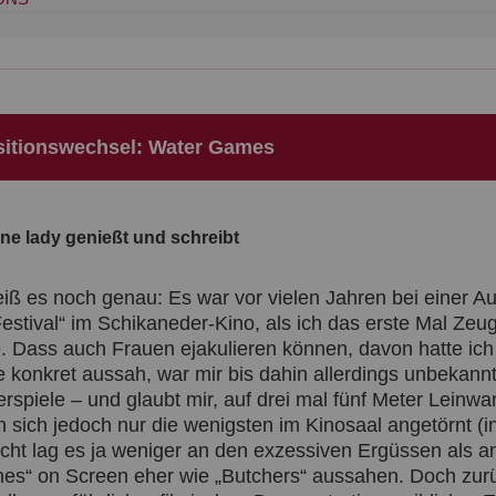
sitionswechsel: Water Games
ine lady genießt und schreibt
eiß es noch genau: Es war vor vielen Jahren bei einer A
estival“ im Schikaneder-Kino, als ich das erste Mal Zeug
. Dass auch Frauen ejakulieren können, davon hatte ich
 konkret aussah, war mir bis dahin allerdings unbekannt
spiele – und glaubt mir, auf drei mal fünf Meter Leinwan
n sich jedoch nur die wenigsten im Kinosaal angetörnt (i
eicht lag es ja weniger an den exzessiven Ergüssen als a
hes“ on Screen eher wie „Butchers“ aussahen. Doch zu