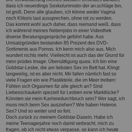
dass ich neuerdings Sexkolumnistin der an.schläge bin,
ist groß. Denn alle glauben, ich könne weder Vagina
noch Klitoris laut aussprechen, ohne rot zu werden.
Das kommt wohl auch daher, dass niemand weiß, dass
ich während meines Nebenjobs in einer Videothek
diverse Beratungsgespräche geführt habe. Aus
Umsatzgründen bestanden 85 Prozent des DVD-
Sortiments aus Pornos. Ich kenn mich also aus. Mich
wundert nichts mehr. Vielleicht ist auch das der Grund für
mein prüdes Image. Übersättigung quasi. Ich bin eine
Goldstar-Lesbe, die am liebsten Sex im Bett hat. Klingt
langweilig, ist es aber nicht. Mir fallen nämlich fast so
viele Fragen ein wie Plastikteile, die im Meer treiben:
Fühlen sich Orgasmen für alle gleich an? Sind
Liebesschaukeln speziell für Lesben eine Marktlücke?
Könnten sie mein Karrieredurchbruch sein? Wer sagt, ich
muss mich beim Sex ausziehen? Wie haben Heteros
Sex? Und so weiter und so fort.
Doch zurück zu meinem Goldstar-Dasein. Habe ich
meine Teenagerjahre noch damit verbracht, mich zu
fragen, ob ich nicht etwas verpasse, so kann ich heute