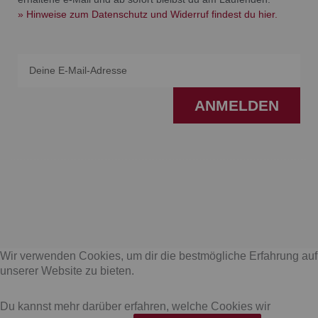
» Hinweise zum Datenschutz und Widerruf findest du hier.
Email
ANMELDEN
F
I
a
n
Wir verwenden Cookies, um dir die bestmögliche Erfahrung auf
c
s
unserer Website zu bieten.
e
t
Du kannst mehr darüber erfahren, welche Cookies wir