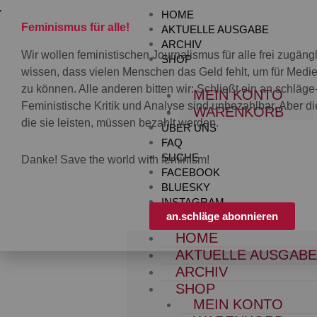
Zum
HOME
Inhalt
Feminismus für alle!
AKTUELLE AUSGABE
springen
ARCHIV
Wir wollen feministischen Journalismus für alle frei zugän
SHOP
wissen, dass vielen Menschen das Geld fehlt, um für Med
zu können. Alle anderen bitten wir: Schließt ein an.schläg
MEIN KONTO
Feministische Kritik und Analyse sind unbezahlbar. Aber die
WARENKORB
die sie leisten, müssen bezahlt werden.
ÜBER UNS
FAQ
SUCHE
Danke! Save the world with feminism!
FACEBOOK
BLUESKY
INSTAGRAM
an.schläge abonnieren
HOME
AKTUELLE AUSGAB
ARCHIV
SHOP
MEIN KONTO