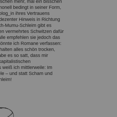
sschen mehr, mal ein bisschen
monell bedingt in seiner Form,
log_in ihres Vertrauens
(dezenter Hinweis in Richtung
eich-Mumu-Schleim gibt es
en vermehrtes Schwitzen dafür
alle empfehlen sie jedoch das
 könnte ich Romane verfassen:
alten alles schön trocken,
be es so satt, dass mir
apitalistischen
eiß ich mittlerweile: Im
ele – und statt Scham und
hleim!