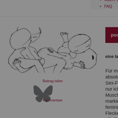
FAQ
po
eine l
Für m
absol
Beitrag teilen
Sex-F
nur ic
Musch
Kommentare
markie
femin
Fleck