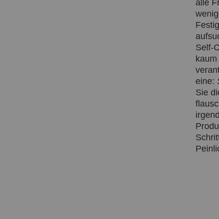
alle 
wenige
Festi
aufsuc
Self-
kaum 
veran
eine:
Sie d
flaus
irgend
Produ
Schri
Peinli