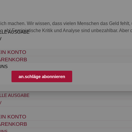
nglich machen. Wir wissen, dass vielen Menschen das Geld fehl
o ab! Feministische Kritik und Analyse sind unbezahlbar. Aber die
LLE AUSGABE
V
IN KONTO
ARENKORB
UNS
an.schläge abonnieren
LLE AUSGABE
V
IN KONTO
ARENKORB
UNS