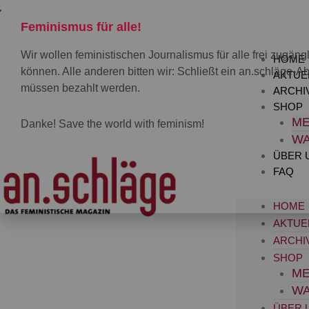
Zum
Inhalt
Feminismus für alle!
springen
Wir wollen feministischen Journalismus für alle frei zugä
HOME
können. Alle anderen bitten wir: Schließt ein an.schläge-Ab
AKTUE
müssen bezahlt werden.
ARCHI
SHOP
ME
Danke! Save the world with feminism!
W
ÜBER 
FAQ
HOME
AKTUE
ARCHI
SHOP
ME
W
ÜBER 