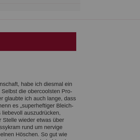
f
c
a
r
t
schaft, habe ich diesmal ein
Selbst die obercoolsten Pro-
r glaubte ich auch lange, dass
nenn es „superheftiger Bleich-
s liebevoll auszudrücken,
er Stelle wieder etwas über
Pussykram rund um nervige
zelnen Höschen. So gut wie