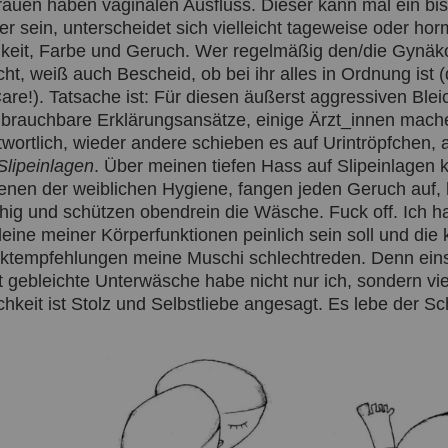
Frauen haben vaginalen Ausfluss. Dieser kann mal ein bi
r sein, unterscheidet sich vielleicht tageweise oder hor
gkeit, Farbe und Geruch. Wer regelmäßig den/die Gynäko
ht, weiß auch Bescheid, ob bei ihr alles in Ordnung ist 
Care!). Tatsache ist: Für diesen äußerst aggressiven Bl
brauchbare Erklärungsansätze, einige Ärzt_innen mach
twortlich, wieder andere schieben es auf Urintröpfchen, 
Slipeinlagen
. Über meinen tiefen Hass auf Slipeinlagen
ienen der weiblichen Hygiene, fangen jeden Geruch auf, h
chig und schützen obendrein die Wäsche. Fuck off. Ich ha
eine meiner Körperfunktionen peinlich sein soll und die k
ktempfehlungen meine Muschi schlechtreden. Denn eins w
tt gebleichte Unterwäsche habe nicht nur ich, sondern vi
chkeit ist Stolz und Selbstliebe angesagt. Es lebe der Sc