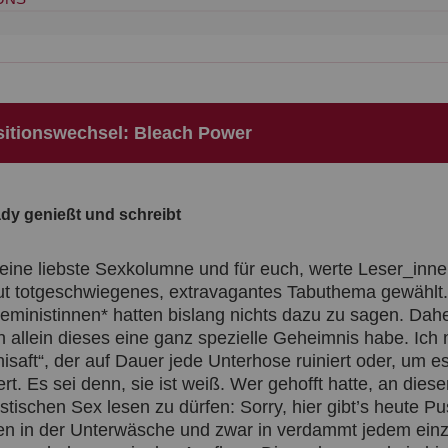
sitionswechsel: Bleach Power
ady genießt und schreibt
eine liebste Sexkolumne und für euch, werte Leser_innen
ut totgeschwiegenes, extravagantes Tabuthema gewählt. 
eministinnen* hatten bislang nichts dazu zu sagen. Dahe
h allein dieses eine ganz spezielle Geheimnis habe. Ich 
isaft“, der auf Dauer jede Unterhose ruiniert oder, um e
rt. Es sei denn, sie ist weiß. Wer gehofft hatte, an dies
istischen Sex lesen zu dürfen: Sorry, hier gibt’s heute 
en in der Unterwäsche und zwar in verdammt jedem ein