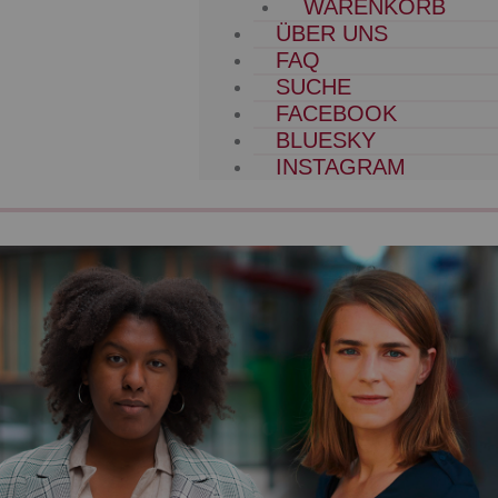
WARENKORB
ÜBER UNS
FAQ
SUCHE
FACEBOOK
BLUESKY
INSTAGRAM