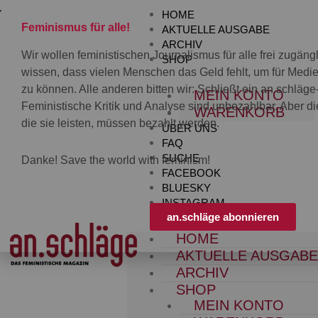
Zum
HOME
Inhalt
Feminismus für alle!
AKTUELLE AUSGABE
springen
ARCHIV
Wir wollen feministischen Journalismus für alle frei zugän
SHOP
wissen, dass vielen Menschen das Geld fehlt, um für Med
zu können. Alle anderen bitten wir: Schließt ein an.schläg
MEIN KONTO
Feministische Kritik und Analyse sind unbezahlbar. Aber die
WARENKORB
die sie leisten, müssen bezahlt werden.
ÜBER UNS
FAQ
SUCHE
Danke! Save the world with feminism!
FACEBOOK
BLUESKY
INSTAGRAM
an.schläge abonnieren
HOME
AKTUELLE AUSGAB
ARCHIV
SHOP
MEIN KONTO