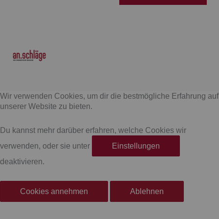
F
I
a
n
Wir verwenden Cookies, um dir die bestmögliche Erfahrung auf
c
s
unserer Website zu bieten.
e
t
Du kannst mehr darüber erfahren, welche Cookies wir
verwenden, oder sie unter
Einstellungen
b
a
deaktivieren.
o
g
Cookies annehmen
Ablehnen
o
r