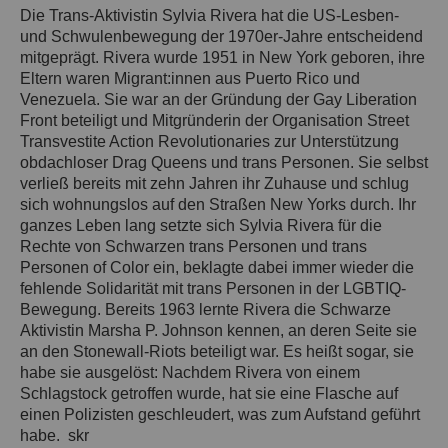
Die Trans-Aktivistin Sylvia Rivera hat die US-Lesben-
und Schwulenbewegung der 1970er-Jahre entscheidend
mitgeprägt. Rivera wurde 1951 in New York geboren, ihre
Eltern waren Migrant:innen aus Puerto Rico und
Venezuela. Sie war an der Gründung der Gay Liberation
Front beteiligt und Mitgründerin der Organisation Street
Transvestite Action Revolutionaries zur Unterstützung
obdachloser Drag Queens und trans Personen. Sie selbst
verließ bereits mit zehn Jahren ihr Zuhause und schlug
sich wohnungslos auf den Straßen New Yorks durch. Ihr
ganzes Leben lang setzte sich Sylvia Rivera für die
Rechte von Schwarzen trans Personen und trans
Personen of Color ein, beklagte dabei immer wieder die
fehlende Solidarität mit trans Personen in der LGBTIQ-
Bewegung. Bereits 1963 lernte Rivera die Schwarze
Aktivistin Marsha P. Johnson kennen, an deren Seite sie
an den Stonewall-Riots beteiligt war. Es heißt sogar, sie
habe sie ausgelöst: Nachdem Rivera von einem
Schlagstock getroffen wurde, hat sie eine Flasche auf
einen Polizisten geschleudert, was zum Aufstand geführt
habe. skr