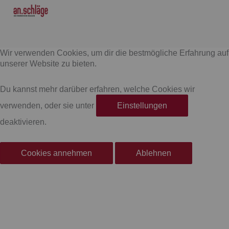
F
I
a
n
Wir verwenden Cookies, um dir die bestmögliche Erfahrung auf
c
s
unserer Website zu bieten.
e
t
Du kannst mehr darüber erfahren, welche Cookies wir
verwenden, oder sie unter
Einstellungen
b
a
deaktivieren.
o
g
Cookies annehmen
Ablehnen
o
r
k
a
-
m