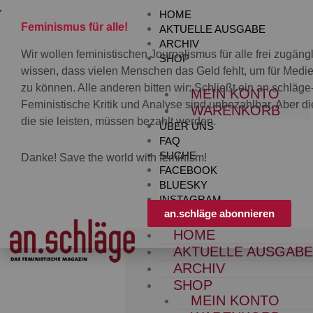
Zum
HOME
Inhalt
Feminismus für alle!
AKTUELLE AUSGABE
springen
ARCHIV
Wir wollen feministischen Journalismus für alle frei zugän
SHOP
wissen, dass vielen Menschen das Geld fehlt, um für Med
zu können. Alle anderen bitten wir: Schließt ein an.schläg
MEIN KONTO
Feministische Kritik und Analyse sind unbezahlbar. Aber die
WARENKORB
die sie leisten, müssen bezahlt werden.
ÜBER UNS
FAQ
SUCHE
Danke! Save the world with feminism!
FACEBOOK
BLUESKY
INSTAGRAM
an.schläge abonnieren
HOME
AKTUELLE AUSGAB
ARCHIV
SHOP
MEIN KONTO