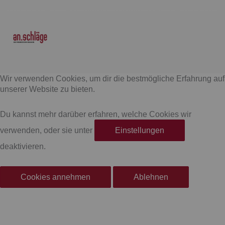
F
I
a
n
Wir verwenden Cookies, um dir die bestmögliche Erfahrung auf
c
s
unserer Website zu bieten.
e
t
Du kannst mehr darüber erfahren, welche Cookies wir
verwenden, oder sie unter
Einstellungen
b
a
deaktivieren.
o
g
Cookies annehmen
Ablehnen
o
r
k
a