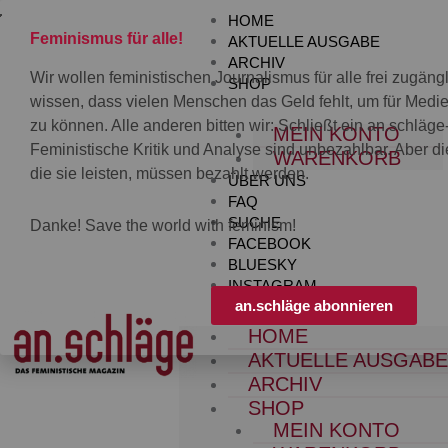
Zum
HOME
Inhalt
Feminismus für alle!
AKTUELLE AUSGABE
springen
ARCHIV
Wir wollen feministischen Journalismus für alle frei zugän
SHOP
wissen, dass vielen Menschen das Geld fehlt, um für Med
zu können. Alle anderen bitten wir: Schließt ein an.schläg
MEIN KONTO
Feministische Kritik und Analyse sind unbezahlbar. Aber die
WARENKORB
die sie leisten, müssen bezahlt werden.
ÜBER UNS
FAQ
SUCHE
Danke! Save the world with feminism!
FACEBOOK
BLUESKY
INSTAGRAM
an.schläge abonnieren
HOME
AKTUELLE AUSGAB
ARCHIV
SHOP
MEIN KONTO