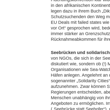
in den afrikanischen Kontinen
legen dazu in ihrem Buch „Di
Schutzsuchenden den Weg mögl
EU Deals mit failed states w
vor Ort“ gesprochen wird, be
immer stärker an Grenzschut
Rücknahmeabkommen für ihre 
Seebrücken und solidarisch
von NGOs, die sich in der See
diskutiert wie, sondern ob (!
Organisationen wie Sea-Watch 
Häfen anlegen. Angelehnt an d
sogenannter „Solidarity Citie
aufzunehmen. Zwar können St
Regierungen entscheiden, abe
Menschen unabhängig von ihre
Angeboten zu ermöglichen. Im 
(„Seebrücke statt Seehofer“)