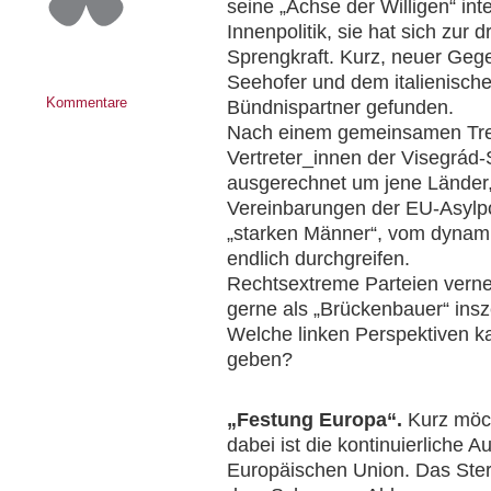
seine „Achse der Willigen“ inte
Innenpolitik, sie hat sich zu
Sprengkraft. Kurz, neuer Gege
Seehofer und dem italienische
Kommentare
Bündnispartner gefunden.
Nach einem gemeinsamen Treff
Vertreter_innen der Visegrád-
ausgerechnet um jene Länder,
Vereinbarungen der EU-Asylpoli
„starken Männer“, vom dynamis
endlich durchgreifen.
Rechtsextreme Parteien vernet
gerne als „Brückenbauer“ insz
Welche linken Perspektiven ka
geben?
„Festung Europa“.
Kurz möch
dabei ist die kontinuierliche 
Europäischen Union. Das Ster