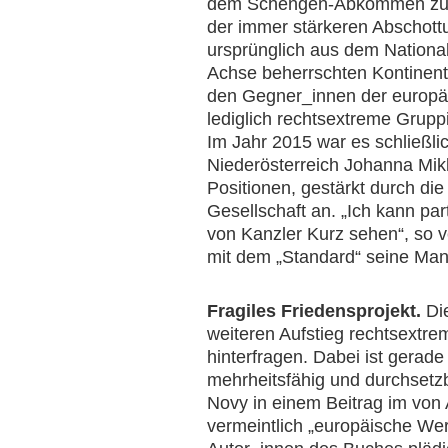
dem Schengen-Abkommen zusam
der immer stärkeren Abschott
ursprünglich aus dem Nationa
Achse beherrschten Kontinents
den Gegner_innen der europäis
lediglich rechtsextreme Gruppi
Im Jahr 2015 war es schließli
Niederösterreich Johanna Mik
Positionen, gestärkt durch di
Gesellschaft an. „Ich kann pa
von Kanzler Kurz sehen“, so 
mit dem „Standard“ seine Mand
Fragiles Friedensprojekt.
Die
weiteren Aufstieg rechtsextre
hinterfragen. Dabei ist gerade
mehrheitsfähig und durchsetzb
Novy in einem Beitrag im von
vermeintlich „europäische We