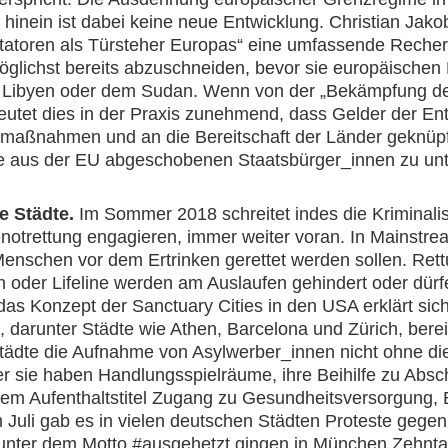
t hinein ist dabei keine neue Entwicklung. Christian Ja
ktatoren als Türsteher Europas“ eine umfassende Reche
ichst bereits abzuschneiden, bevor sie europäischen B
ie Libyen oder dem Sudan. Wenn von der „Bekämpfung der
deutet dies in der Praxis zunehmend, dass Gelder der 
zmaßnahmen und an die Bereitschaft der Länder geknüpf
aus der EU abgeschobenen Staatsbürger_innen zu unt
e Städte.
Im Sommer 2018 schreitet indes die Kriminalis
notrettung engagieren, immer weiter voran. In Mainstre
) Menschen vor dem Ertrinken gerettet werden sollen. Ret
oder Lifeline werden am Auslaufen gehindert oder dürf
as Konzept der Sanctuary Cities in den USA erklärt sic
s“, darunter Städte wie Athen, Barcelona und Zürich, ber
ädte die Aufnahme von Asylwerber_innen nicht ohne di
r sie haben Handlungsspielräume, ihre Beihilfe zu Abs
m Aufenthaltstitel Zugang zu Gesundheitsversorgung, Bi
Juli gab es in vielen deutschen Städten Proteste gegen 
, unter dem Motto #ausgehetzt gingen in München Zehn