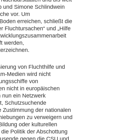
kob und Simone Schlindwein
rche vor. Um
oden erreichen, schließt die
 Fluchtursachen“ und „Hilfe
Entwicklungszusammenarbeit
t werden,
erzeichnen.
ierung von Fluchthilfe und
am-Medien wird nicht
tungsschiffe von
en nicht in europäischen
h nun ein Netzwerk
eit, Schutzsuchende
e Zustimmung der nationalen
chiebungen zu verweigern und
ldung oder kulturellen
die Politik der Abschottung
tausende gegen die CSU und