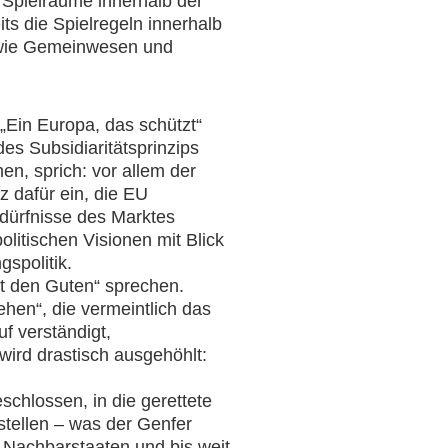
 Spielräume innerhalb der
ts die Spielregeln innerhalb
sowie Gemeinwesen und
„Ein Europa, das schützt“
es Subsidiaritätsprinzips
n, sprich: vor allem der
z dafür ein, die EU
Bedürfnisse des Marktes
litischen Visionen mit Blick
spolitik.
it den Guten“ sprechen.
en“, die vermeintlich das
f verständigt,
wird drastisch ausgehöhlt:
chlossen, in die gerettete
stellen – was der Genfer
 Nachbarstaaten und bis weit