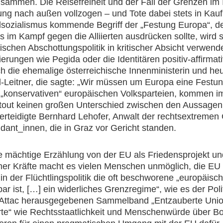
men. Die Reisefreiheit und der Fall der Grenzen im 
ung nach außen vollzogen – und Tote dabei stets in Ka
lsozialismus kommende Begriff der „Festung Europa“, de
 im Kampf gegen die Alliierten ausdrücken sollte, wird 
chen Abschottungspolitik in kritischer Absicht verwend
erungen wie Pegida oder die Identitären positiv-affirmat
ch die ehemalige österreichische Innenministerin und h
l-Leitner, die sagte: „Wir müssen um Europa eine Fest
e „konservativen“ europäischen Volksparteien, kommen i
rtout keinen großen Unterschied zwischen den Aussagen 
verteidigte Bernhard Lehofer, Anwalt der rechtsextreme
ant_innen, die in Graz vor Gericht standen.
 mächtige Erzählung von der EU als Friedensprojekt un
mer Kräfte macht es vielen Menschen unmöglich, die EU 
 in der Flüchtlingspolitik die oft beschworene „europäisc
ar ist, […] ein widerliches Grenzregime“, wie es der Pol
 Attac herausgegebenen Sammelband „Entzauberte Union“
rte“ wie Rechtsstaatlichkeit und Menschenwürde über B