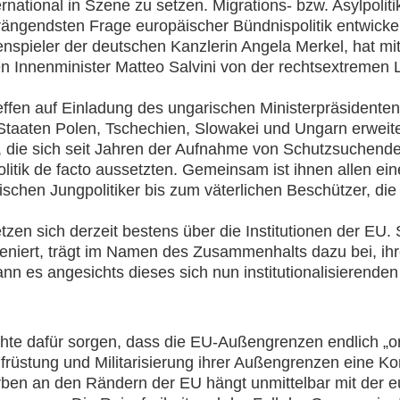
rnational in Szene zu setzen. Migrations- bzw. Asylpoliti
r drängendsten Frage europäischer Bündnispolitik entwic
nspieler der deutschen Kanzlerin Angela Merkel, hat mi
n Innenminister Matteo Salvini von der rechtsextremen 
en auf Einladung des ungarischen Ministerpräsidenten 
Staaten Polen, Tschechien, Slowakei und Ungarn erweite
 die sich seit Jahren der Aufnahme von Schutzsuchend
tik de facto aussetzten. Gemeinsam ist ihnen allen eine 
chen Jungpolitiker bis zum väterlichen Beschützer, die 
zen sich derzeit bestens über die Institutionen der EU. 
eniert, trägt im Namen des Zusammenhalts dazu bei, ihre
nn es angesichts dieses sich nun institutionalisierende
te dafür sorgen, dass die EU-Außengrenzen endlich „or
Aufrüstung und Militarisierung ihrer Außengrenzen eine K
ben an den Rändern der EU hängt unmittelbar mit der e