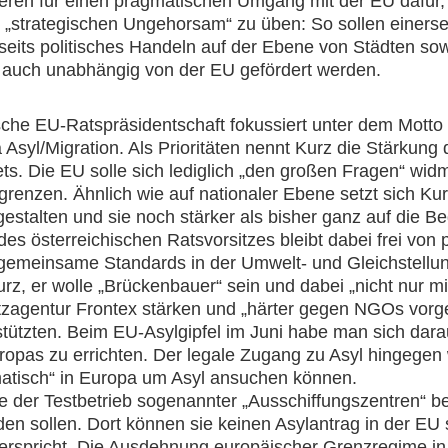
eren für einen pragmatischen Umgang mit der EU dafür,
„strategischen Ungehorsam“ zu üben: So sollen einersei
seits politisches Handeln auf der Ebene von Städten 
auch unabhängig von der EU gefördert werden.
sche EU-Ratspräsidentschaft fokussiert unter dem Motto 
syl/Migration. Als Prioritäten nennt Kurz die Stärkung d
. Die EU solle sich lediglich „den großen Fragen“ widme
grenzen. Ähnlich wie auf nationaler Ebene setzt sich Kur
 gestalten und sie noch stärker als bisher ganz auf die 
 österreichischen Ratsvorsitzes bleibt dabei frei von po
 gemeinsame Standards in der Umwelt- und Gleichstellung
urz, er wolle „Brückenbauer“ sein und dabei „nicht nur m
agentur Frontex stärken und „härter gegen NGOs vorgeh
tützten. Beim EU-Asylgipfel im Juni habe man sich darau
opas zu errichten. Der legale Zugang zu Asyl hingegen 
omatisch“ in Europa um Asyl ansuchen können.
der Testbetrieb sogenannter „Ausschiffungszentren“ bes
den sollen. Dort können sie keinen Asylantrag in der EU 
derspricht. Die Ausdehnung europäischer Grenzregime in