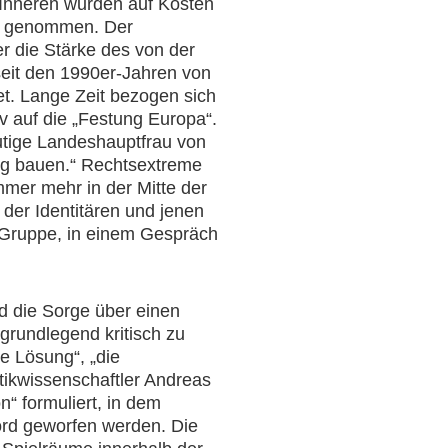
Inneren wurden auf Kosten
uf genommen. Der
r die Stärke des von der
seit den 1990er-Jahren von
et. Lange Zeit bezogen sich
iv auf die „Festung Europa“.
eutige Landeshauptfrau von
ung bauen.“ Rechtsextreme
mmer mehr in der Mitte der
der Identitären und jenen
n Gruppe, in einem Gespräch
d die Sorge über einen
grundlegend kritisch zu
he Lösung“, „die
itikwissenschaftler Andreas
 formuliert, in dem
ord geworfen werden. Die