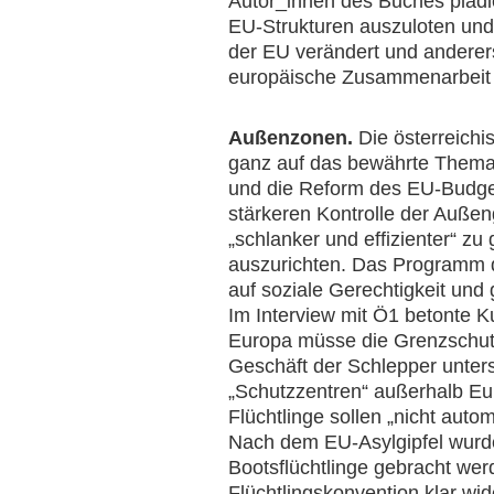
Autor_innen des Buches plädi
EU-Strukturen auszuloten und 
der EU verändert und anderer
europäische Zusammenarbeit 
Außenzonen.
Die österreichi
ganz auf das bewährte Thema A
und die Reform des EU-Budgets
stärkeren Kontrolle der Außen
„schlanker und effizienter“ zu
auszurichten. Das Programm des
auf soziale Gerechtigkeit und
Im Interview mit Ö1 betonte K
Europa müsse die Grenzschutz
Geschäft der Schlepper unters
„Schutzzentren“ außerhalb Eur
Flüchtlinge sollen „nicht aut
Nach dem EU-Asylgipfel wurde 
Bootsflüchtlinge gebracht wer
Flüchtlingskonvention klar wi