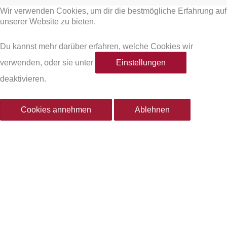
Wir verwenden Cookies, um dir die bestmögliche Erfahrung auf
c
s
unserer Website zu bieten.
e
t
Du kannst mehr darüber erfahren, welche Cookies wir
verwenden, oder sie unter
Einstellungen
b
a
deaktivieren.
o
g
Cookies annehmen
Ablehnen
o
r
k
a
-
m
f