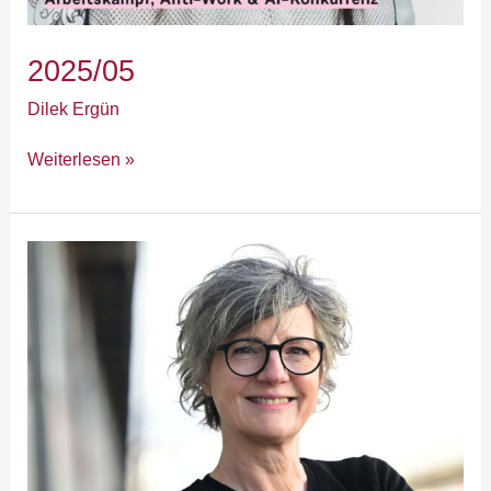
2025/05
Dilek Ergün
Weiterlesen »
Männer,
oder
soll
man
es
lassen?