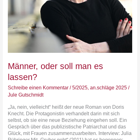
Männer, oder soll man es
lassen?
Schreibe einen Kommentar
/
5/2025
,
an.schläge 2025
/
Jule Gutschmidt
„Ja, nein, vielleicht“ heißt der neue Roman von Doris
Knecht. Die Protagonistin verhandelt darin mit sich
selbst, ob sie eine neue Beziehung eingehen soll. Ein
Gespräch über das publizistische Patriarchat und das
Glück, mit Frauen zusammenzuarbeiten. Interview: Julia
Pühringer Mit „Gruber geht“ (2011) hat es begonnen: