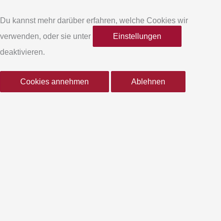
e
t
Du kannst mehr darüber erfahren, welche Cookies wir
verwenden, oder sie unter
Einstellungen
b
a
deaktivieren.
o
g
Cookies annehmen
Ablehnen
o
r
k
a
-
m
f