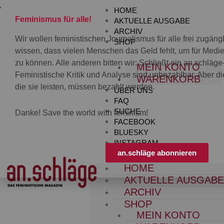
Zum
HOME
Inhalt
Feminismus für alle!
AKTUELLE AUSGABE
springen
ARCHIV
Wir wollen feministischen Journalismus für alle frei zugän
SHOP
wissen, dass vielen Menschen das Geld fehlt, um für Med
zu können. Alle anderen bitten wir: Schließt ein an.schläg
MEIN KONTO
Feministische Kritik und Analyse sind unbezahlbar. Aber die
WARENKORB
die sie leisten, müssen bezahlt werden.
ÜBER UNS
FAQ
SUCHE
Danke! Save the world with feminism!
FACEBOOK
BLUESKY
INSTAGRAM
an.schläge abonnieren
HOME
AKTUELLE AUSGAB
ARCHIV
SHOP
MEIN KONTO