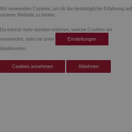
a
n
Wir verwenden Cookies, um dir die bestmögliche Erfahrung auf
c
s
unserer Website zu bieten.
e
t
Du kannst mehr darüber erfahren, welche Cookies wir
verwenden, oder sie unter
Einstellungen
b
a
deaktivieren.
o
g
Cookies annehmen
Ablehnen
o
r
k
a
-
m
f