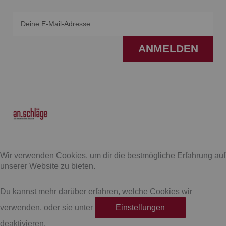
Email
ANMELDEN
F
I
a
n
Wir verwenden Cookies, um dir die bestmögliche Erfahrung auf
c
s
unserer Website zu bieten.
e
t
Du kannst mehr darüber erfahren, welche Cookies wir
verwenden, oder sie unter
Einstellungen
b
a
deaktivieren.