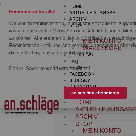
Zum
HOME
Inhalt
Feminismus für alle!
AKTUELLE AUSGABE
springen
ARCHIV
Wir wollen feministischen Journalismus für alle frei zugän
SHOP
wissen, dass vielen Menschen das Geld fehlt, um für Med
zu können. Alle anderen bitten wir: Schließt ein an.schläg
MEIN KONTO
Feministische Kritik und Analyse sind unbezahlbar. Aber die
WARENKORB
die sie leisten, müssen bezahlt werden.
ÜBER UNS
FAQ
SUCHE
Danke! Save the world with feminism!
FACEBOOK
BLUESKY
INSTAGRAM
an.schläge abonnieren
HOME
AKTUELLE AUSGAB
ARCHIV
SHOP
MEIN KONTO