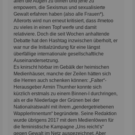
allen die Augen zu öffnen und jene zu
empowern, die Sexismus und sexualisierte
Gewalt erfahren haben (also alle Frauen*).
Allerorts wird nun erneut kritisiert, dass #metoo
zu vieles in einen Topf werfe und damit
relativiere. Doch die seit Wochen anhaltende
Debatte hat den Hashtag inzwischen überholt, er
war nur die Initialzündung für eine längst
überfällige internationale gesellschaftliche
Auseinandersetzung.
Es knirscht hörbar im Gebälk der heimischen
Medienhäuser, manche der Zeilen hätten sich
die Herren auch schenken können: „Falter“-
Herausgeber Armin Thurnher konnte sich
kürzlich erstmals zu einem Binnen-I durchringen,
als er die Niederlage der Grünen bei der
Nationalratswahl mit ihrem „gendergetriebenen
WapplerInnentum“ begründete. Seine Redaktion
wurde übrigens 2017 mit dem Medienlöwen für
die feministische Kampagne „Uns reicht’s“
gegen Gewalt im Netz ausgezeichnet. Aber