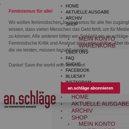
Zum
HOME
Inhalt
Feminismus für alle!
AKTUELLE AUSGABE
springen
ARCHIV
Wir wollen feministischen Journalismus für alle frei zugän
SHOP
wissen, dass vielen Menschen das Geld fehlt, um für Med
zu können. Alle anderen bitten wir: Schließt ein an.schläg
MEIN KONTO
Feministische Kritik und Analyse sind unbezahlbar. Aber die
WARENKORB
die sie leisten, müssen bezahlt werden.
ÜBER UNS
FAQ
SUCHE
Danke! Save the world with feminism!
FACEBOOK
BLUESKY
INSTAGRAM
an.schläge abonnieren
HOME
AKTUELLE AUSGAB
ARCHIV
SHOP
MEIN KONTO