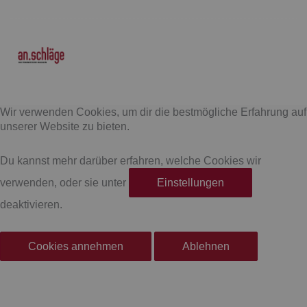
F
I
a
n
Wir verwenden Cookies, um dir die bestmögliche Erfahrung auf
c
s
unserer Website zu bieten.
e
t
Du kannst mehr darüber erfahren, welche Cookies wir
verwenden, oder sie unter
Einstellungen
b
a
deaktivieren.
o
g
Cookies annehmen
Ablehnen
o
r
k
a