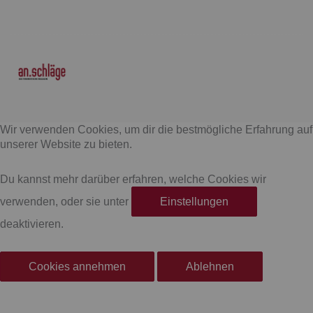
F
I
a
n
Wir verwenden Cookies, um dir die bestmögliche Erfahrung auf
c
s
unserer Website zu bieten.
e
t
Du kannst mehr darüber erfahren, welche Cookies wir
verwenden, oder sie unter
Einstellungen
b
a
deaktivieren.
o
g
Cookies annehmen
Ablehnen
o
r