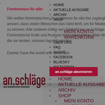
Zum
HOME
Inhalt
Feminismus für alle!
AKTUELLE AUSGABE
springen
ARCHIV
Wir wollen feministischen Journalismus für alle frei zugän
SHOP
wissen, dass vielen Menschen das Geld fehlt, um für Med
zu können. Alle anderen bitten wir: Schließt ein an.schläg
MEIN KONTO
Feministische Kritik und Analyse sind unbezahlbar. Aber die
WARENKORB
die sie leisten, müssen bezahlt werden.
ÜBER UNS
FAQ
SUCHE
Danke! Save the world with feminism!
FACEBOOK
BLUESKY
INSTAGRAM
an.schläge abonnieren
HOME
AKTUELLE AUSGAB
ARCHIV
SHOP
MEIN KONTO