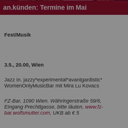
an.künden: Termine im Mai
Fest/Musik
3.5., 20.00, Wien
Jazz In. jazzy*experimental*avantgardistic*
WomenOnlyMusicBar mit Mira Lu Kovacs
FZ-Bar, 1090 Wien. Währingerstraße 59/6,
Eingang Prechtlgasse, bitte läuten,
www.fz-
bar.wolfsmutter.com
, UKB ab € 5