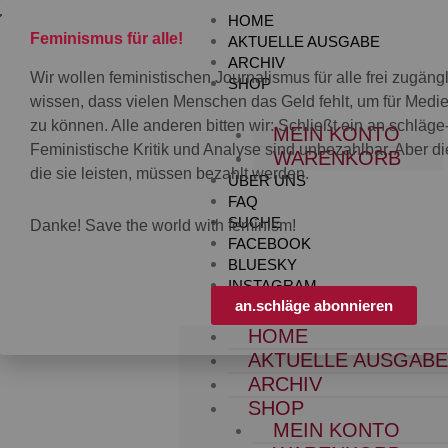
Zum
HOME
Inhalt
Feminismus für alle!
AKTUELLE AUSGABE
springen
ARCHIV
Wir wollen feministischen Journalismus für alle frei zugän
SHOP
wissen, dass vielen Menschen das Geld fehlt, um für Med
zu können. Alle anderen bitten wir: Schließt ein an.schläg
MEIN KONTO
Feministische Kritik und Analyse sind unbezahlbar. Aber die
WARENKORB
die sie leisten, müssen bezahlt werden.
ÜBER UNS
FAQ
SUCHE
Danke! Save the world with feminism!
FACEBOOK
BLUESKY
INSTAGRAM
an.schläge abonnieren
HOME
AKTUELLE AUSGAB
ARCHIV
SHOP
MEIN KONTO