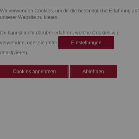
a
n
Wir verwenden Cookies, um dir die bestmögliche Erfahrung auf
c
s
unserer Website zu bieten.
e
t
Du kannst mehr darüber erfahren, welche Cookies wir
verwenden, oder sie unter
Einstellungen
b
a
deaktivieren.
o
g
Cookies annehmen
Ablehnen
o
r
k
a
-
m
f