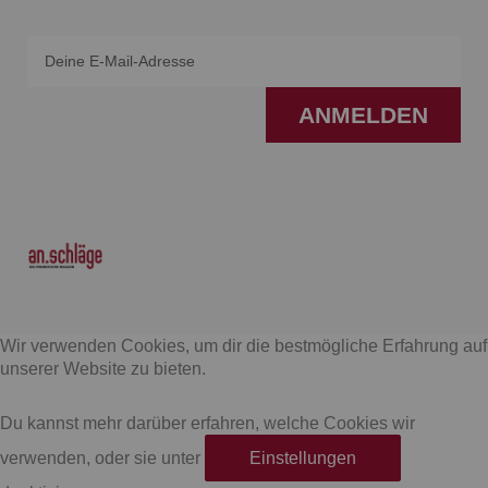
Email
ANMELDEN
F
I
a
n
Wir verwenden Cookies, um dir die bestmögliche Erfahrung auf
c
s
unserer Website zu bieten.
e
t
Du kannst mehr darüber erfahren, welche Cookies wir
verwenden, oder sie unter
Einstellungen
b
a