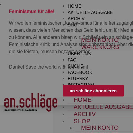
Zum
HOME
Inhalt
Feminismus für alle!
AKTUELLE AUSGABE
springen
ARCHIV
Wir wollen feministischen Journalismus für alle frei zugän
SHOP
wissen, dass vielen Menschen das Geld fehlt, um für Med
zu können. Alle anderen bitten wir: Schließt ein an.schläg
MEIN KONTO
Feministische Kritik und Analyse sind unbezahlbar. Aber die
WARENKORB
die sie leisten, müssen bezahlt werden.
ÜBER UNS
FAQ
SUCHE
Danke! Save the world with feminism!
FACEBOOK
BLUESKY
INSTAGRAM
an.schläge abonnieren
HOME
AKTUELLE AUSGAB
ARCHIV
SHOP
MEIN KONTO