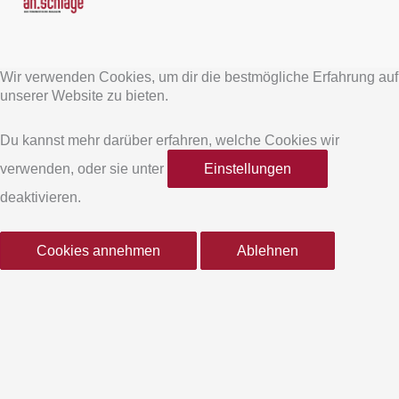
F
I
a
n
Wir verwenden Cookies, um dir die bestmögliche Erfahrung auf
c
s
unserer Website zu bieten.
e
t
Du kannst mehr darüber erfahren, welche Cookies wir
verwenden, oder sie unter
Einstellungen
b
a
deaktivieren.
o
g
Cookies annehmen
Ablehnen
o
r
k
a
-
m