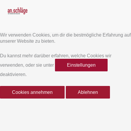
F
I
a
n
Wir verwenden Cookies, um dir die bestmögliche Erfahrung auf
c
s
unserer Website zu bieten.
e
t
Du kannst mehr darüber erfahren, welche Cookies wir
verwenden, oder sie unter
Einstellungen
b
a
deaktivieren.
o
g
Cookies annehmen
Ablehnen
o
r
k
a