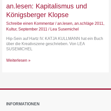
an.lesen:
an.lesen: Kapitalismus und
Kapitalismus
Königsberger Klopse
und
Königsberger
Schreibe einen Kommentar
/
an.lesen
,
an.schläge 2011
,
Klopse
Kultur
,
September 2011
/
Lea Susemichel
Hip-Sein auf Hartz IV. KATJA KULLMANN hat ein Buch
über die Kreativszene geschrieben. Von LEA
SUSEMICHEL
Weiterlesen »
INFORMATIONEN