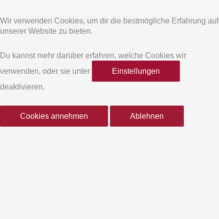
a
n
Wir verwenden Cookies, um dir die bestmögliche Erfahrung auf
c
s
unserer Website zu bieten.
e
t
Du kannst mehr darüber erfahren, welche Cookies wir
verwenden, oder sie unter
Einstellungen
b
a
deaktivieren.
o
g
Cookies annehmen
Ablehnen
o
r
k
a
-
m
f