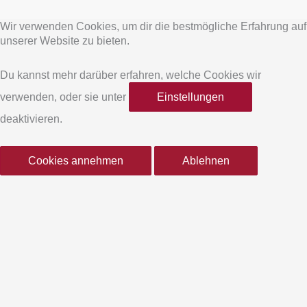
a
n
Wir verwenden Cookies, um dir die bestmögliche Erfahrung auf
c
s
unserer Website zu bieten.
e
t
Du kannst mehr darüber erfahren, welche Cookies wir
verwenden, oder sie unter
Einstellungen
b
a
deaktivieren.
o
g
Cookies annehmen
Ablehnen
o
r
k
a
-
m
f