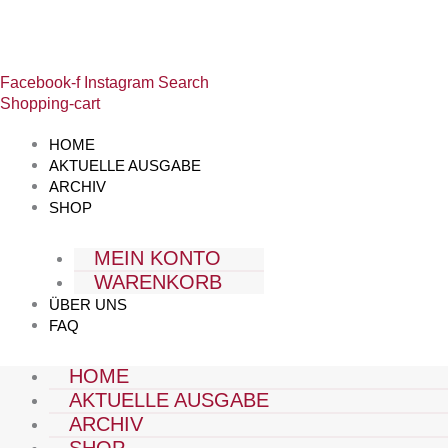
Zum
Ausgabe
Preisspanne:
Inhalt
2024-
€6,50
springen
03
bis
Menge
€7,00
Facebook-f
Instagram
Search
Shopping-cart
HOME
AKTUELLE AUSGABE
ARCHIV
SHOP
MEIN KONTO
WARENKORB
ÜBER UNS
FAQ
HOME
AKTUELLE AUSGABE
ARCHIV