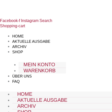
Zum
Ausgabe
Inhalt
2017-
springen
01
[Digital]
Facebook-f
Instagram
Search
Menge
Shopping-cart
HOME
AKTUELLE AUSGABE
ARCHIV
SHOP
MEIN KONTO
WARENKORB
ÜBER UNS
FAQ
HOME
AKTUELLE AUSGABE
ARCHIV