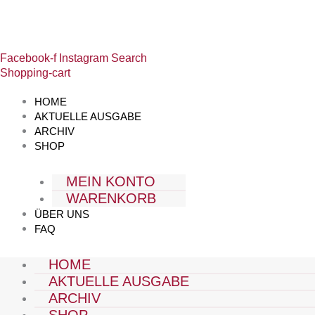
Zum
Ausgabe
Inhalt
2016-
springen
08
[Digital]
Facebook-f
Instagram
Search
Menge
Shopping-cart
HOME
AKTUELLE AUSGABE
ARCHIV
SHOP
MEIN KONTO
WARENKORB
ÜBER UNS
FAQ
HOME
AKTUELLE AUSGABE
ARCHIV