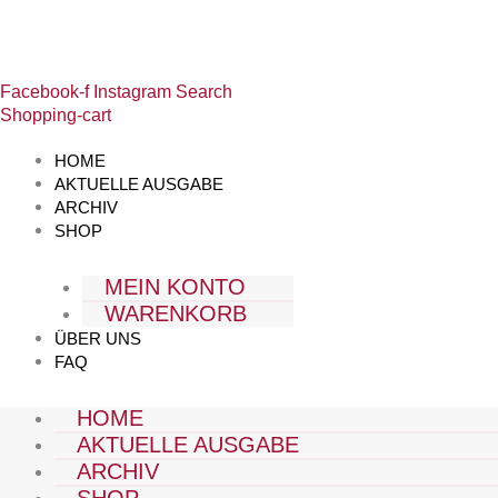
Zum
Ausgabe
Inhalt
2022-
springen
07
Menge
Facebook-f
Instagram
Search
Shopping-cart
HOME
AKTUELLE AUSGABE
ARCHIV
SHOP
MEIN KONTO
WARENKORB
ÜBER UNS
FAQ
HOME
AKTUELLE AUSGABE
ARCHIV