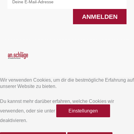
ANMELDEN
F
I
a
n
Wir verwenden Cookies, um dir die bestmögliche Erfahrung auf
c
s
unserer Website zu bieten.
e
t
Du kannst mehr darüber erfahren, welche Cookies wir
verwenden, oder sie unter
Einstellungen
b
a
deaktivieren.
o
g