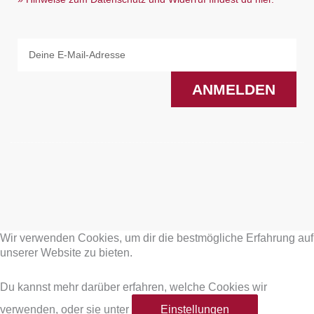
Email
ANMELDEN
F
I
a
n
Wir verwenden Cookies, um dir die bestmögliche Erfahrung auf
c
s
unserer Website zu bieten.
e
t
Du kannst mehr darüber erfahren, welche Cookies wir
verwenden, oder sie unter
Einstellungen