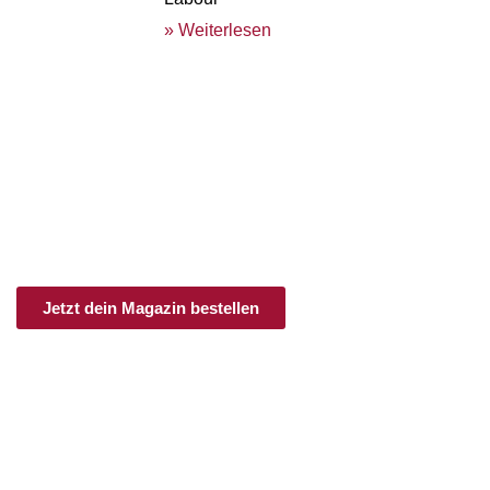
» Weiterlesen
an.schläge
Print & Digital
Ob im Einzelheft, als Jahresabo oder im
Schnupperabo:
Hier bekommst du Feminismus frei Haus!
Jetzt dein Magazin bestellen