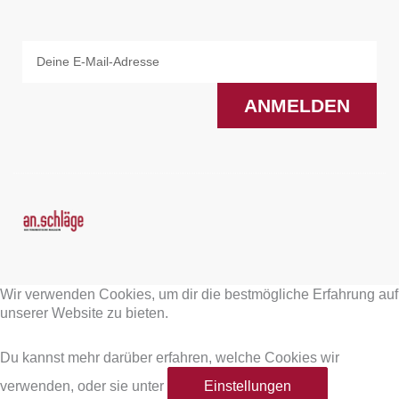
Email
ANMELDEN
F
I
a
n
Wir verwenden Cookies, um dir die bestmögliche Erfahrung auf
c
s
unserer Website zu bieten.
e
t
Du kannst mehr darüber erfahren, welche Cookies wir
verwenden, oder sie unter
Einstellungen