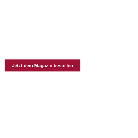
an.schläge
Print & Digital
Ob im Einzelheft, als Jahresabo oder im
Schnupperabo:
Hier bekommst du Feminismus frei Haus!
Jetzt dein Magazin bestellen