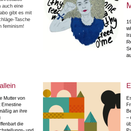
M
h auch eine
bo gibt es mit
chläge-Tasche
19
th feminism!
w
I
Re
Se
a
llein
E
e Mutter von
Es
t Ernestine
Fr
mäßig an ihre
Be
g
– 
ffenbart die
üb
chstellungs- und
Pa