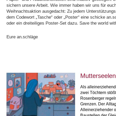
sichern unsere Arbeit. Wie immer haben wir uns für euc
Weihnachtsaktion ausgedacht: Zu jedem Unterstützungsa
dem Codewort „Tasche“ oder „Poster“ eine schicke an.s
oder ein dreiteiliges Poster-Set dazu. Save the world wi
Eure an.schläge
Mutterseelena
Als alleinerziehend
zwei Töchtern stöß
Rosenberger regel
Grenzen. Der Allta
Alleinerziehender o
Baustellen der Glei