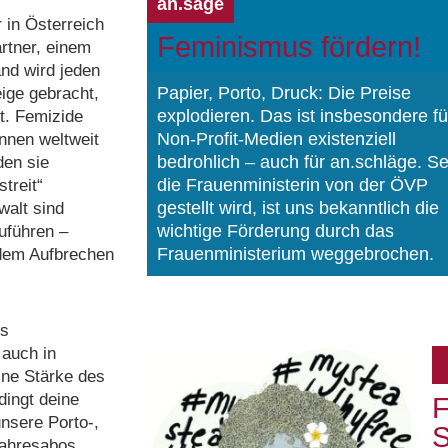
an.sage
 in Österreich
Feminismus fördern!
rtner, einem
nd wird jeden
Papier, Porto, Druck: Die Preise
ige gebracht,
explodieren. Das ist insbesondere fü
t. Femizide
Non-Profit-Medien existenziell
innen weltweit
bedrohlich – auch für an.schläge. Se
den sie
die Frauenministerin von der ÖVP
treit“
gestellt wird, ist uns bekanntlich die
walt sind
wichtige Förderung durch das
uführen –
Frauenministerium weggebrochen.
 dem Aufbrechen
ts
 auch in
ine Stärke des
dingt deine
F
unsere Porto-,
S
Jahresabos