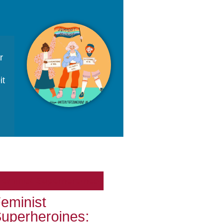
r
it
Feminist Superheroines
eminist
uperheroines: