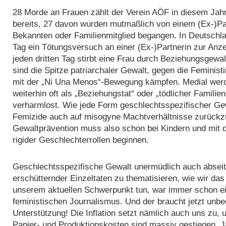
28 Morde an Frauen zählt der Verein AÖF in diesem Jahr
bereits, 27 davon wurden mutmaßlich von einem (Ex-)Pa
Bekannten oder Familienmitglied begangen. In Deutschla
Tag ein Tötungsversuch an einer (Ex-)Partnerin zur Anze
jeden dritten Tag stirbt eine Frau durch Beziehungsgewal
sind die Spitze patriarchaler Gewalt, gegen die Feminist
mit der „Ni Una Menos“-Bewegung kämpfen. Medial wer
weiterhin oft als „Beziehungstat“ oder „tödlicher Familiens
verharmlost. Wie jede Form geschlechtsspezifischer Ge
Femizide auch auf misogyne Machtverhältnisse zurückz
Gewaltprävention muss also schon bei Kindern und mit
rigider Geschlechterrollen beginnen.
Geschlechtsspezifische Gewalt unermüdlich auch absei
erschütternder Einzeltaten zu thematisieren, wie wir das
unserem aktuellen Schwerpunkt tun, war immer schon e
feministischen Journalismus. Und der braucht jetzt unbe
Unterstützung! Die Inflation setzt nämlich auch uns zu, 
Papier- und Produktionskosten sind massiv gestiegen. 