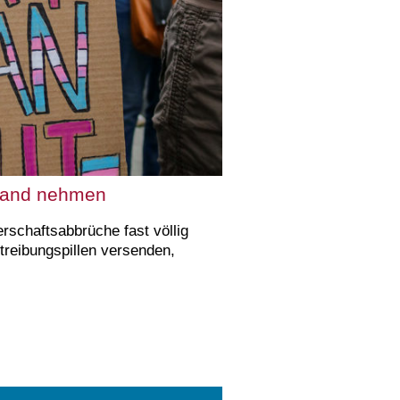
 Hand nehmen
­schafts­abbrüche fast völlig
btreibungspillen versenden,