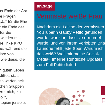
an.sage
as Ende der Ära
Vermisste weiße Frau
he Fragen
„Ja“ für die Ehe
Nachdem die Leiche der vermissten
r ein Ende des
YouTuberin Gabby Petito gefunden
für die
wurde, war klar, dass sie ermordet
 wiederum –
wurde, und von ihrem Verlobten Bri
die linke KPÖ
Laundrie fehlt jede Spur. Warum ich
ne, während die
das weiß? Weil mir meine Social-
itze von
Media-Timeline stündliche Updates
wie diese, die
zum Fall Petito liefert.
em guten Leben
iftet, statt
entwerfen seit
ischen Gruppen
ere mich, zu
ll“,
F
topien jenseits