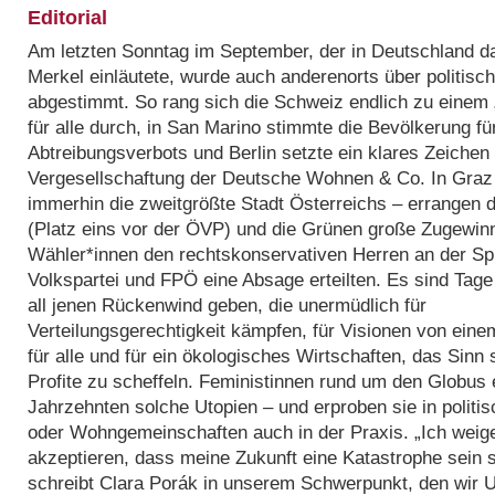
Editorial
Am letzten Sonntag im September, der in Deutschland d
Merkel einläutete, wurde auch anderenorts über politisc
abgestimmt. So rang sich die Schweiz ­endlich zu einem 
für alle durch, in San Marino stimmte die Bevölkerung fü
Abtreibungsverbots und Berlin setzte ein klares Zeichen 
Vergesellschaftung der Deutsche Wohnen & Co. In Graz
immerhin die zweitgrößte Stadt Österreichs – errangen 
(Platz eins vor der ÖVP) und die Grünen große Zugewin
Wähler*innen den rechtskonservativen Herren an der Sp
Volkspartei und FPÖ eine Absage erteilten. Es sind Tage 
all jenen Rückenwind geben, die unermüdlich für
Verteilungsgerechtigkeit kämpfen, für Visionen von ein
für alle und für ein ökologisches Wirtschaften, das Sinn st
Profite zu scheffeln. Feministinnen rund um den Globus 
Jahrzehnten solche Utopien – und erproben sie in polit
oder Wohngemeinschaften auch in der Praxis. „Ich weig
akzeptieren, dass meine Zukunft eine Katastrophe sein so
schreibt Clara Porák in unserem Schwerpunkt, den wir U