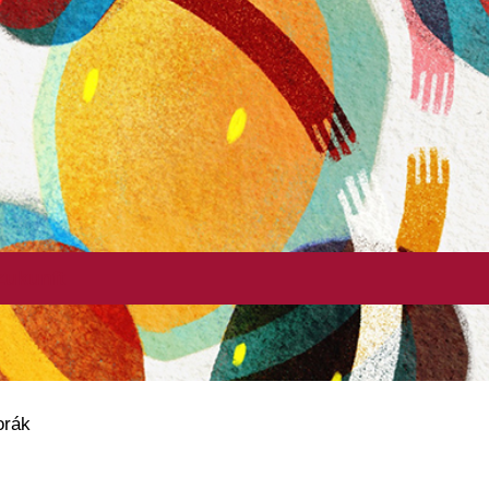
 Zukunft
orák