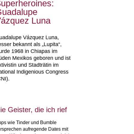
uperheroines:
uadalupe
ázquez Luna
uadalupe Vázquez Luna,
sser bekannt als „Lupita“,
urde 1968 in Chiapas im
üden Mexikos geboren und ist
tivistin und Stadträtin im
ational Indigenious Congress
NI).
ie Geister, die ich rief
ps wie Tinder und Bumble
rsprechen aufregende Dates mit