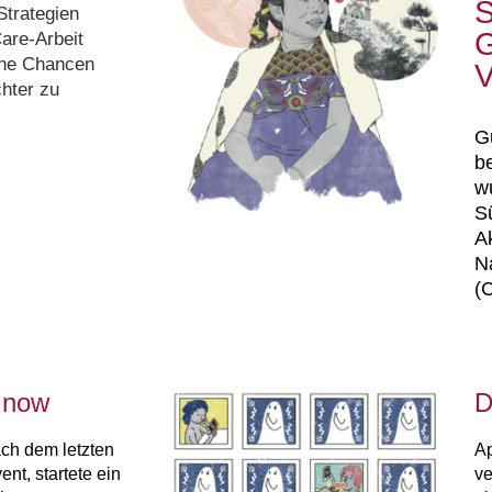
S
trategien
G
are-Arbeit
lche Chancen
V
chter zu
G
be
w
S
Ak
N
(C
s now
D
ach dem letzten
Ap
nt, startete ein
ve