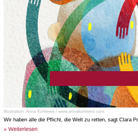
Ich sehe eine helle, eine große
Illustration: Anna Kohlweis / www.annakohlweis.com
Wir haben alle die Pflicht, die Welt zu retten, sagt Clara P
» Weiterlesen