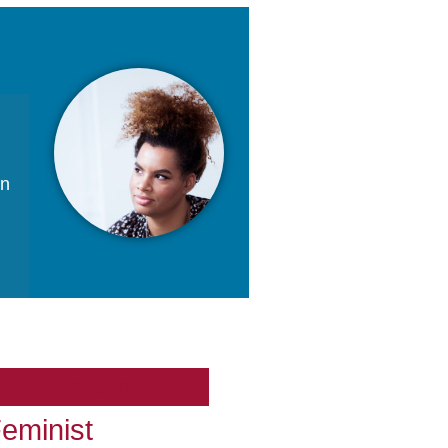
an
Feminist Superheroines
eminist