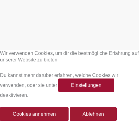
F
I
a
n
Wir verwenden Cookies, um dir die bestmögliche Erfahrung auf
c
s
unserer Website zu bieten.
e
t
Du kannst mehr darüber erfahren, welche Cookies wir
verwenden, oder sie unter
Einstellungen
b
a
deaktivieren.
o
g
Cookies annehmen
Ablehnen
o
r