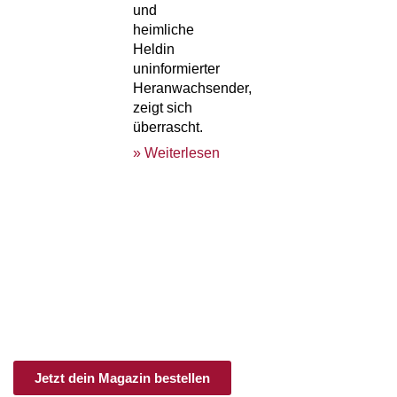
und
heimliche
Heldin
uninformierter
Heranwachsender,
zeigt sich
überrascht.
» Weiterlesen
an.schläge
Print & Digital
Ob im Einzelheft, als Jahresabo oder im
Schnupperabo:
Hier bekommst du Feminismus frei Haus!
Jetzt dein Magazin bestellen