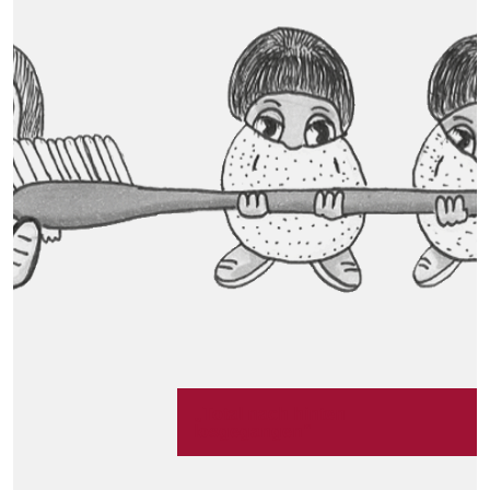
„Total nach hinten
losgegangen“