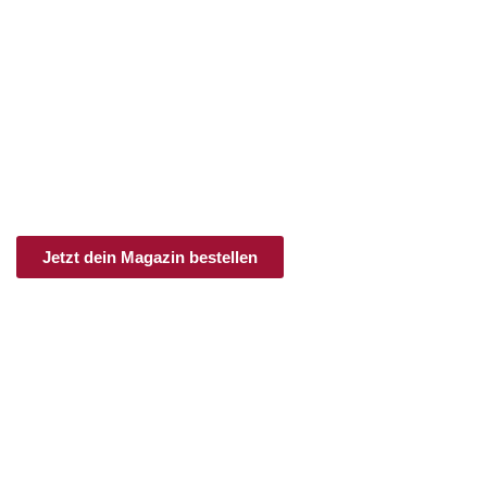
an.schläge
Print & Digital
Ob im Einzelheft, als Jahresabo oder im
Schnupperabo:
Hier bekommst du Feminismus frei Haus!
Jetzt dein Magazin bestellen