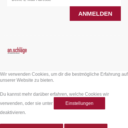
ANMELDEN
F
I
a
n
Wir verwenden Cookies, um dir die bestmögliche Erfahrung auf
c
s
unserer Website zu bieten.
e
t
Du kannst mehr darüber erfahren, welche Cookies wir
verwenden, oder sie unter
Einstellungen
b
a
deaktivieren.
o
g